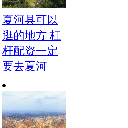
夏河县可以
逛的地方 杠
杆配资一定
要去夏河