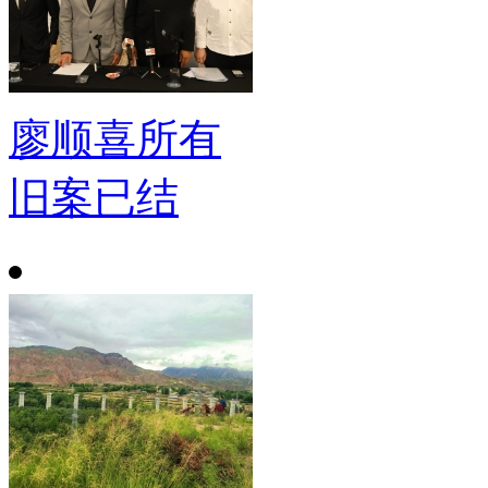
廖顺喜所有
旧案已结