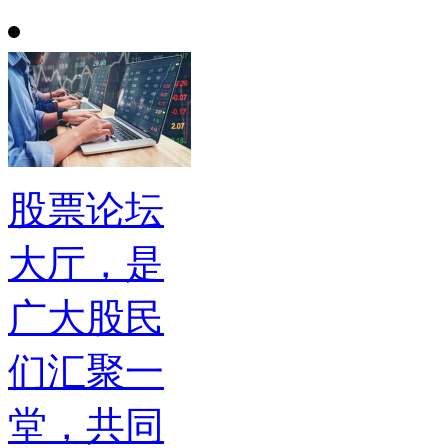
股票论坛
大厅，是
广大股民
们汇聚一
堂，共同