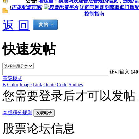
公告:
看这里：攒股网欢迎合法合规的信息，违规信
[
正规配资官网
]
访问官网即刻获取低门槛
控制指南
返 回
快速发帖
还可输入
140
高级模式
B
Color
Image
Link
Quote
Code
Smilies
您需要登录后才可以发帖
本版积分规则
发表帖子
股票论坛信息