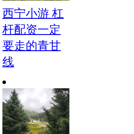
西宁小游 杠
杆配资一定
要走的青甘
线