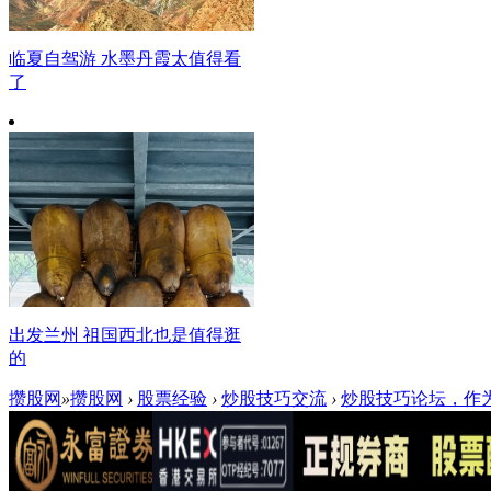
临夏自驾游 水墨丹霞太值得看
了
出发兰州 祖国西北也是值得逛
的
攒股网
»
攒股网
›
股票经验
›
炒股技巧交流
›
炒股技巧论坛，作为