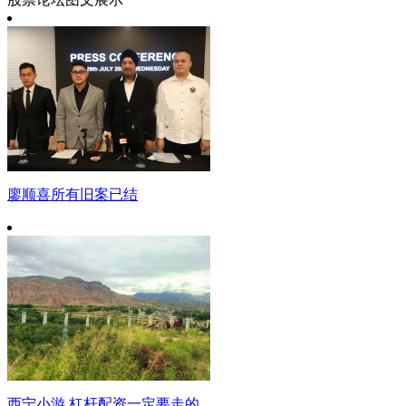
廖顺喜所有旧案已结
西宁小游 杠杆配资一定要走的