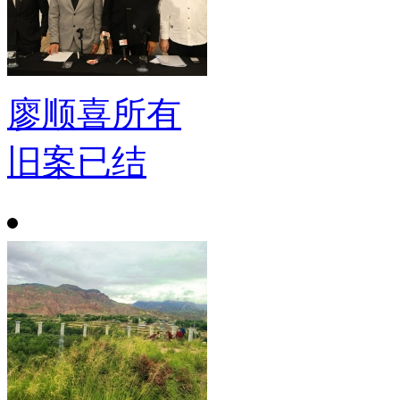
廖顺喜所有
旧案已结