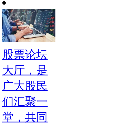
股票论坛
大厅，是
广大股民
们汇聚一
堂，共同