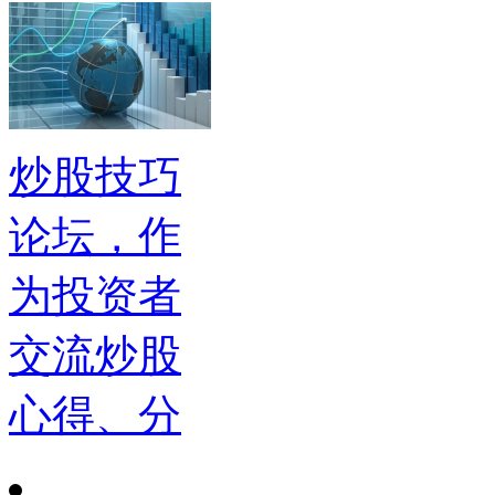
炒股技巧
论坛，作
为投资者
交流炒股
心得、分