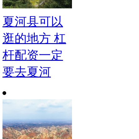
夏河县可以
逛的地方 杠
杆配资一定
要去夏河