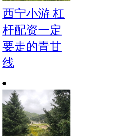
西宁小游 杠
杆配资一定
要走的青甘
线