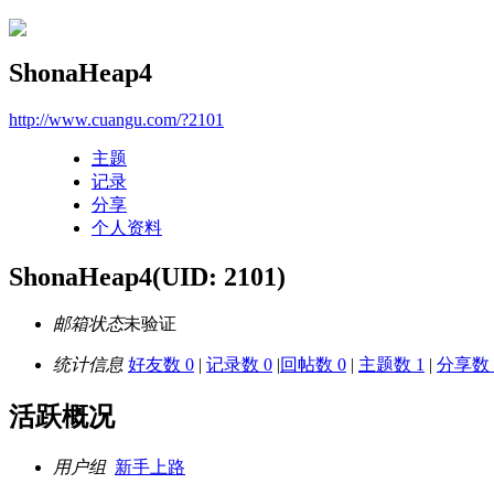
ShonaHeap4
http://www.cuangu.com/?2101
主题
记录
分享
个人资料
ShonaHeap4
(UID: 2101)
邮箱状态
未验证
统计信息
好友数 0
|
记录数 0
|
回帖数 0
|
主题数 1
|
分享数 
活跃概况
用户组
新手上路