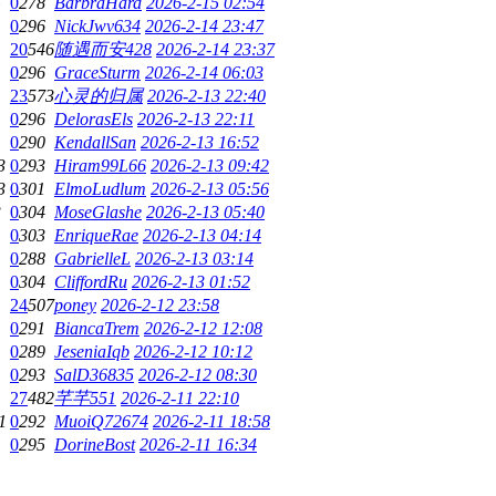
5
0
278
BarbraHard
2026-2-15 02:54
0
296
NickJwv634
2026-2-14 23:47
20
546
随遇而安428
2026-2-14 23:37
0
296
GraceSturm
2026-2-14 06:03
23
573
心灵的归属
2026-2-13 22:40
0
296
DelorasEls
2026-2-13 22:11
0
290
KendallSan
2026-2-13 16:52
3
0
293
Hiram99L66
2026-2-13 09:42
3
0
301
ElmoLudlum
2026-2-13 05:56
3
0
304
MoseGlashe
2026-2-13 05:40
0
303
EnriqueRae
2026-2-13 04:14
0
288
GabrielleL
2026-2-13 03:14
0
304
CliffordRu
2026-2-13 01:52
24
507
poney
2026-2-12 23:58
0
291
BiancaTrem
2026-2-12 12:08
0
289
JeseniaIqb
2026-2-12 10:12
0
293
SalD36835
2026-2-12 08:30
27
482
芊芊551
2026-2-11 22:10
1
0
292
MuoiQ72674
2026-2-11 18:58
0
295
DorineBost
2026-2-11 16:34