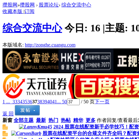
攒股网
»
攒股网
›
股票论坛
›
综合交流中心
收藏本版
|
订阅
综合交流中心
今日:
16
|
主题:
1
本版域名:
http://zonghe.cuangu.com
1 ...
33
34
35
36
37
38
39
40
41
... 50
/ 50 页
下一页
返 回
新窗
全部主题
最新
热门
热帖
精华
更多
作者
回复/查看
最后
2024 股票在线配资新手必学技巧！
股票在线配资平台的合规文件齐全吗？配资