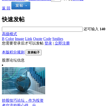
返 回
快速发帖
还可输入
140
高级模式
B
Color
Image
Link
Quote
Code
Smilies
您需要登录后才可以发帖
登录
|
立即注册
本版积分规则
发表帖子
股票论坛信息
炒股技巧论坛，作为投资
者交流炒股心得、分