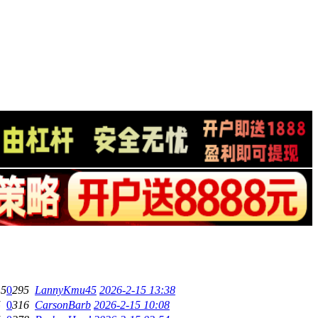
15
0
295
LannyKmu45
2026-2-15 13:38
5
0
316
CarsonBarb
2026-2-15 10:08