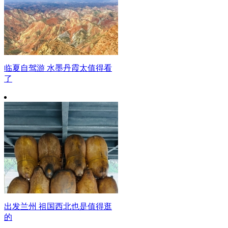
临夏自驾游 水墨丹霞太值得看
了
出发兰州 祖国西北也是值得逛
的