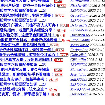
配资用户真实反馈，资金有保障！
BarbraHard
2026-2-1
炒股用户反馈，这些平台服务贴心！
NickJwv634
2026-2-14
4日到攒股网学习股票配资知识
...
2
3
123456790
2026-2-14
炒股风险控制功能，实用才重要！
GraceSturm
2026-2-14
3日到攒股网学习股票配资知识
...
2
3
123456790
2026-2-13
炒股开户要求，门槛不高人人可办！
DelorasEls
2026-2-13
资避坑指南，老股民真实经验分享！
KendallSan
2026-2-13
现体验分享，这些平台到账及时！
Hiram99L66
2026-2-1
炒股正规平台排名，参考评级准没错！
ElmoLudlum
2026-2-1
炒股全面分析，帮你理性判断！
MoseGlashe
2026-2-1
配资炒股福利领取，错过等一年！
EnriqueRae
2026-2-13
股平台合规措施，监管到位才放心！
GabrielleL
2026-2-13
股用户真实反馈，没出现过问题！
CliffordRu
2026-2-13
2日到攒股网学习股票配资知识
...
2
3
123456790
2026-2-12
配资用户真实反馈，资金有保障！
BiancaTrem
2026-2-12
靠谱渠道，配资炒股新手必看攻略！
JeseniaIqb
2026-2-12
缺点真实评价，给新手参考！
SalD36835
2026-2-12
1日到攒股网学习股票配资知识
...
2
3
123456790
2026-2-11
资炒股对比分析，该怎么选？
MuoiQ72674
2026-2-1
配资开户要求，新手提前了解！
DorineBost
2026-2-11