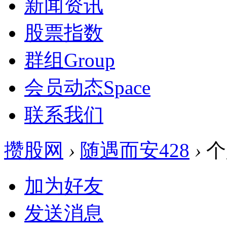
新闻资讯
股票指数
群组
Group
会员动态
Space
联系我们
攒股网
›
随遇而安428
›
个
加为好友
发送消息