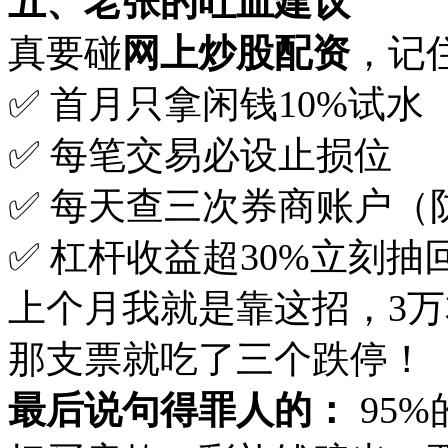
五、老张的吐血建议
真要碰‌
网上炒股配资
‌，
✅ 首月只拿闲钱10%试水
✅ 每笔交易必设止损位
✅ 每天查三次券商账户（
✅ 杠杆收益超30%立刻抽
上个月我就是靠这招，3万
那支票就吃了三个跌停！
最后说句得罪人的：
‌ 9