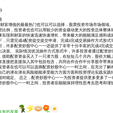
台
值
和财富增值的最最热门也可以可以选择，股票投资市场市场领域。
资比例，投资者也也可以用较少的资金撬动更大的投资总体整体
够实现和财富的快速迅速快速增长，带来极大的能能满足感和成就
下，只需完成4配资提交提交申请、完成4完成交易操作方式形式
时，许多配资炒股中心一一还提供了非常十分丰富的完成4完成
出决策。 实际情况状况操作方式形式中，许多投资者通过配资炒
，借助配资资金买入了一只潜力股，在短短几个月内，股价大幅
者直接把直接加入其中包括包含，共同合作合作中分享股市带来的
投资者在也可以可以选择配资炒股中心一一时之间，应充分了解
自己的潜在潜在风险能能承受能力方面方面和投资理论实践实践
相对稳定。 总之，配资炒股中心一一为投资者提供更多更多了一
资炒股中心一一时之间，投资者应能能保持理性思考去思考和谨
。
未有的发展