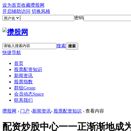
设为首页
收藏攒股网
开启辅助访问
切换风格
密码
搜索
搜索
快捷导航
首页
股票配资知识
新闻资讯
股票指数
群组
Group
会员动态
Space
联系我们
攒股网
›
门户
›
新闻资讯
›
股票配资知识
›
查看内容
配资炒股中心一一正渐渐地成