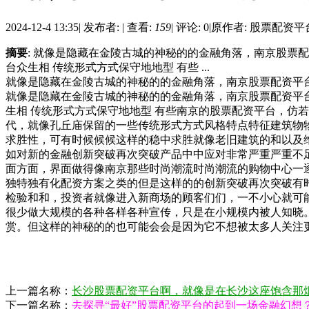
2024-12-4 13:35
|
发布者:
|
查看:
159
|
评论: 0
|
原作者: 股票配资平
摘要
: 就像是隐藏在金陵古城的神秘的的金融角落，南京股票
台众生相 传统形式方式保守地地型 有些 ...
就像是隐藏在金陵古城的神秘的的金融角落，南京股票配资平
就像是隐藏在金陵古城的神秘的的金融角落，南京股票配资平台
生相 传统形式方式保守地地型 有些南京的股票配资平台，仿
代，就像孔丘庙保留的一些传统形式方式风格特点特征建筑物
求胜性，可有时候候候这样的稳中求胜就像老旧建筑的和以及
如对新的金融创新突破再次突破产品中中应对非常严重严重不足
面方面，界面做得像南京那些时尚潮流时尚潮流的购物中心一
独特独有化配资方案之类的但是这样的的创新突破再次突破有
检验和和，投资者就像进入新商场的顾客们们，一不小心就可能
很少做大规模的各种各样各种宣传，只是在小规模内被人知晓
赏。但这样的神秘的的也可能会会是因为它不想被太多人关注
上一篇名称：
长沙股票配资平台啊，就像是在长沙这座饱含那
下一篇名称：
去探寻“最好”股票配资平台的起到一场金融幻想