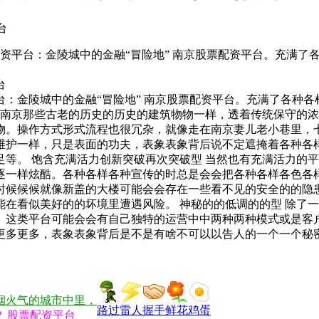
台
配资平台：金陵城中的金融“冒险地” 南京股票配资平台。充满了
台
：金陵城中的金融“冒险地” 南京股票配资平台。充满了各种各
若南京那些古老的历史的历史的建筑物物一样，透着传统保守的
物。操作方式形式流程也很冗杂，就像走在南京妻儿老小巷里，
维护一样，只是表面的功夫，表象表象背后说不定遮掩着各种各
等。 饱含充满活力创新突破再次突破型 当然也有充满活力的
逐一样炫酷。各种各样各种宣传的时总是会会把各种各样各色各
时候候候就像新盖的大楼可能会会存在一些看不见的安全的的隐
在看似美好的的坏境里遭遇风险。 神秘的的低调的的型 除了
。这类平台可能会会有自己独特的运营中中两种两种模式或是客
更多更多，表象表象背后是不是有啥不可以以告人的一个一个秘
烟火气的城市中里，
路过
雷人
握手
鲜花
鸡蛋
？ 股票配资平台