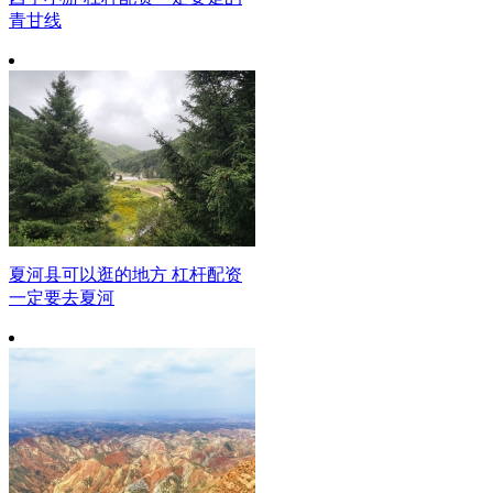
青甘线
夏河县可以逛的地方 杠杆配资
一定要去夏河