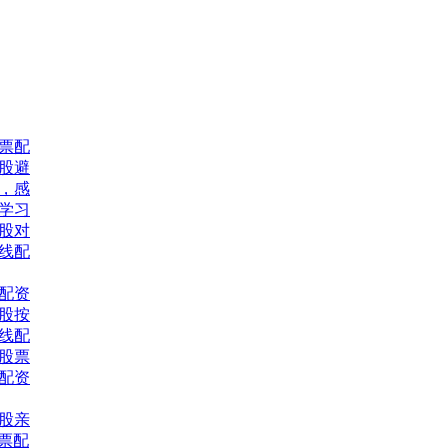
股票配
股避
，感
网学习
股对
线配
配资
股按
线配
习股票
票配资
股亲
股票配