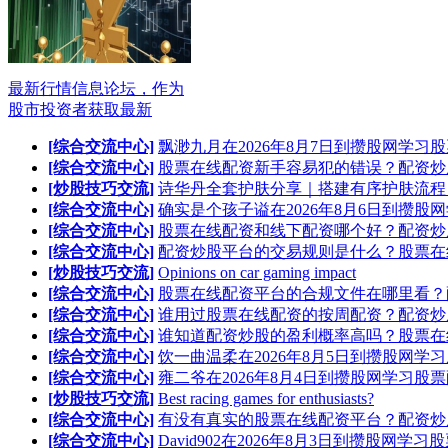
最新行情信息论坛，作为
股市投资者获取最新
[综合交流中心]
飘渺九月在2026年8月7日到攒股网学习
[综合交流中心]
股票在线配资新手容易犯的错误？配资炒
[炒股技巧交流]
诗华丹全套护肤分享｜搭建有序护肤流程
[综合交流中心]
确实是个孩子谥在2026年8月6日到攒股
[综合交流中心]
股票在线配资和线下配资哪个好？配资炒
[综合交流中心]
配资炒股平台的交易规则是什么？股票在
[炒股技巧交流]
Opinions on car gaming impact
[综合交流中心]
股票在线配资平台的合规文件在哪里看？
[综合交流中心]
谁用过股票在线配资的按周配资？配资炒
[综合交流中心]
谁知道配资炒股的盈利概率高吗？股票在
[综合交流中心]
饮一曲温柔在2026年8月5日到攒股网学
[综合交流中心]
雍二爷在2026年8月4日到攒股网学习股
[炒股技巧交流]
Best racing games for enthusiasts?
[综合交流中心]
有没有真实的股票在线配资平台？配资炒
[综合交流中心]
David902在2026年8月3日到攒股网学习