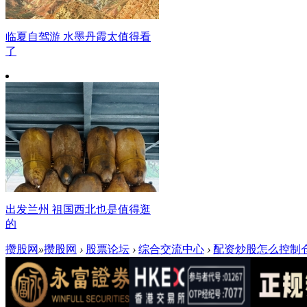
临夏自驾游 水墨丹霞太值得看
了
出发兰州 祖国西北也是值得逛
的
攒股网
»
攒股网
›
股票论坛
›
综合交流中心
›
配资炒股怎么控制仓