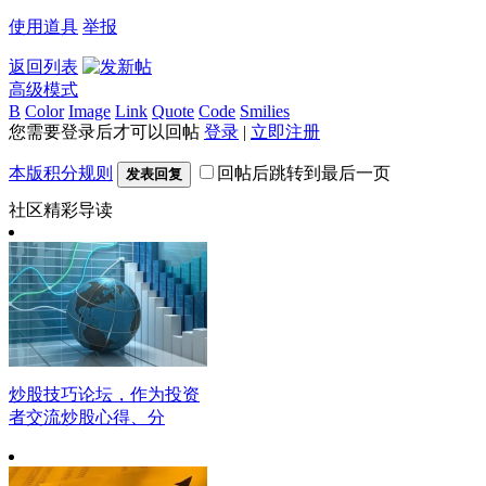
使用道具
举报
返回列表
高级模式
B
Color
Image
Link
Quote
Code
Smilies
您需要登录后才可以回帖
登录
|
立即注册
本版积分规则
回帖后跳转到最后一页
发表回复
社区精彩导读
炒股技巧论坛，作为投资
者交流炒股心得、分