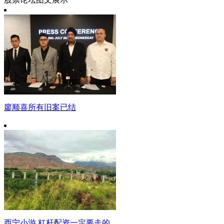
廖顺喜所有旧案已结
西宁小游 杠杆配资一定要走的