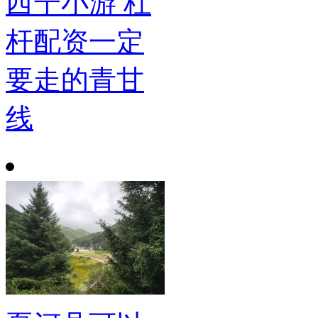
西宁小游 杠
杆配资一定
要走的青甘
线