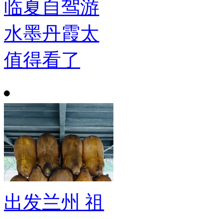
临夏自驾游
水墨丹霞太
值得看了
出发兰州 祖