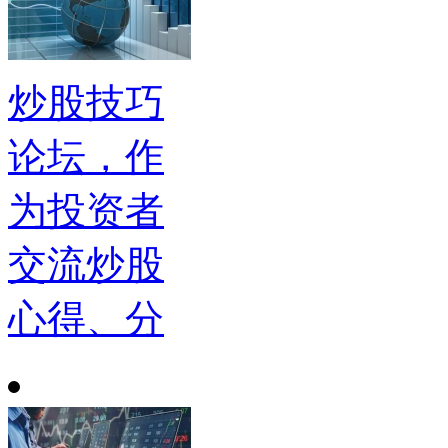
炒股技巧
论坛，作
为投资者
交流炒股
心得、分