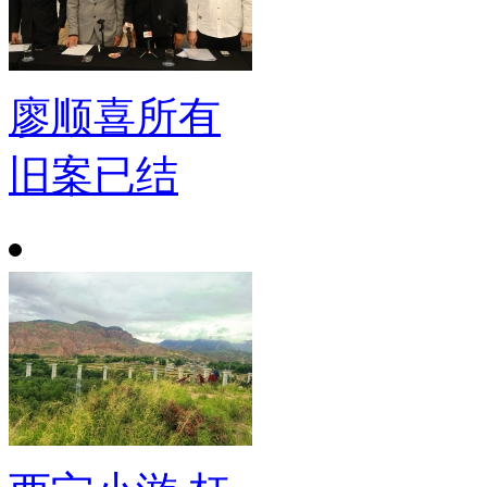
廖顺喜所有
旧案已结