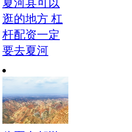
夏河县可以
逛的地方 杠
杆配资一定
要去夏河