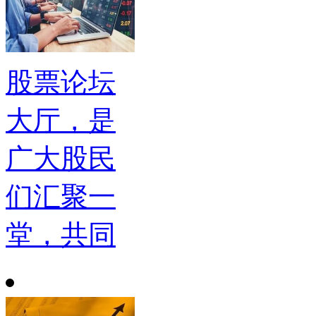
股票论坛
大厅，是
广大股民
们汇聚一
堂，共同