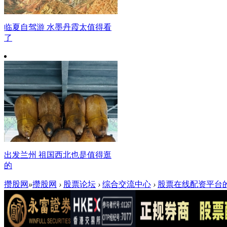
临夏自驾游 水墨丹霞太值得看
了
出发兰州 祖国西北也是值得逛
的
攒股网
»
攒股网
›
股票论坛
›
综合交流中心
›
股票在线配资平台的