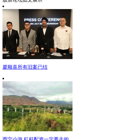
廖顺喜所有旧案已结
西宁小游 杠杆配资一定要走的