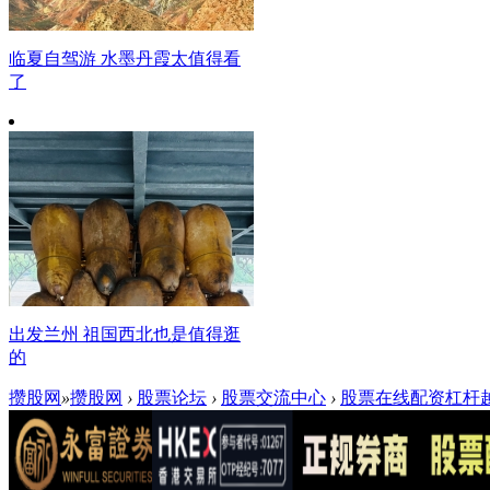
临夏自驾游 水墨丹霞太值得看
了
出发兰州 祖国西北也是值得逛
的
攒股网
»
攒股网
›
股票论坛
›
股票交流中心
›
股票在线配资杠杆越