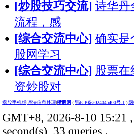
[炒股技巧交流]
诗华丹
流程，感
[综合交流中心]
确实是
股网学习
[综合交流中心]
股票在
资炒股对
攒股手机版
|
违法信息处理
|
攒股网
(
鄂ICP备2024045400号-1
)
|
网
GMT+8, 2026-8-10 15:21
,
second(s), 33 queries .