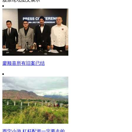
廖顺喜所有旧案已结
西宁小游 杠杆配资一定要走的