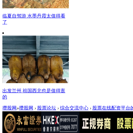
临夏自驾游 水墨丹霞太值得看
了
出发兰州 祖国西北也是值得逛
的
攒股网
»
攒股网
›
股票论坛
›
综合交流中心
›
股票在线配资平台的