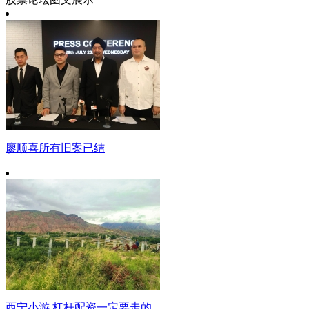
廖顺喜所有旧案已结
西宁小游 杠杆配资一定要走的