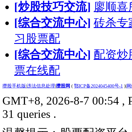
[炒股技巧交流]
廖顺喜
[综合交流中心]
砖杀专
习股票配
[综合交流中心]
配资炒
票在线配
攒股手机版
|
违法信息处理
|
攒股网
(
鄂ICP备2024045400号-1
)
|
网
GMT+8, 2026-8-7 00:54
, 
31 queries .