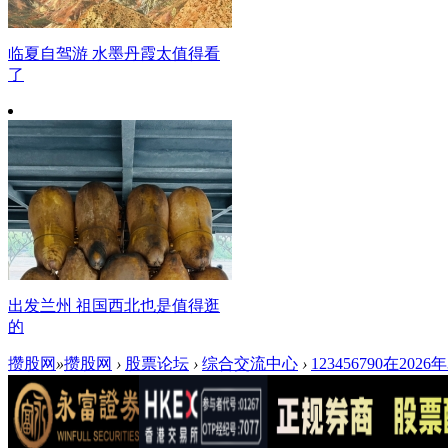
临夏自驾游 水墨丹霞太值得看
了
出发兰州 祖国西北也是值得逛
的
攒股网
»
攒股网
›
股票论坛
›
综合交流中心
›
123456790在20