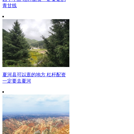
青甘线
夏河县可以逛的地方 杠杆配资
一定要去夏河