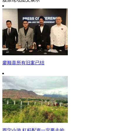
廖顺喜所有旧案已结
西宁小游 杠杆配资一定要走的