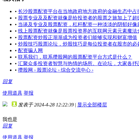
•
长沙股票配资平台在当地政府地方政府的金融生态中占
•
股票专业及及配资就像是给投资者的股票之旅加上了超
•
当谈及专业及股票配资，杠杆配资一种淡淡的阴郁好像
•
线上股票配资就像是股票投资界的互联网元素元素魔法
•
股票配资炒股正渐渐成为投资者们能够实现和财富增值
•
炒股技巧股票论坛，炒股技巧是每位投资者在股市的必
•
配资骗人网
•
联系我们，联系攒股网的股票配资平台方式是什么？
•
汇聚众多投资者智慧与热情的场所。在论坛，大家各抒
•
攒股网 › 股票论坛 › 综合交流中心 ›
回复
使用道具
举报
发表于 2024-4-28 12:22:39
|
显示全部楼层
我也是
回复
使用道具
举报