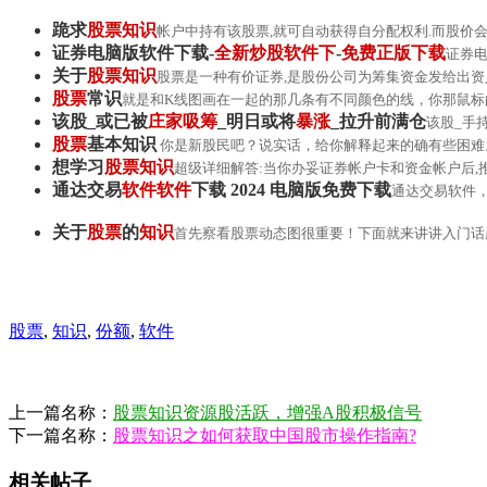
跪求
股票
知识
帐户中持有该股票,就可自动获得自分配权利.而股价会
证券电脑版软件下载-
全新炒股软件下
-
免费正版下载
证券电
关于
股票
知识
股票是一种有价证券,是股份公司为筹集资金发给出资人
股票
常识
就是和K线图画在一起的那几条有不同颜色的线，你那鼠
该股_或已被
庄家吸筹
_明日或将
暴涨
_拉升前满仓
该股_手
股票
基本知识
你是新股民吧？说实话，给你解释起来的确有些困难
想学习
股票
知识
超级详细解答:当你办妥证券帐户卡和资金帐户后,
通达交易
软件软件
下载 2024 电脑版免费下载
通达交易软件，
关于
股票
的
知识
首先察看股票动态图很重要！下面就来讲讲入门话
股票
,
知识
,
份额
,
软件
上一篇名称：
股票知识资源股活跃，增强A股积极信号
下一篇名称：
股票知识之如何获取中国股市操作指南?
相关帖子