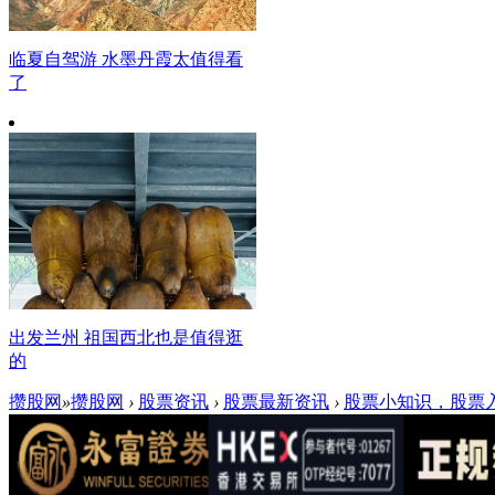
临夏自驾游 水墨丹霞太值得看
了
出发兰州 祖国西北也是值得逛
的
攒股网
»
攒股网
›
股票资讯
›
股票最新资讯
›
股票小知识，股票