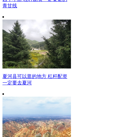
青甘线
夏河县可以逛的地方 杠杆配资
一定要去夏河