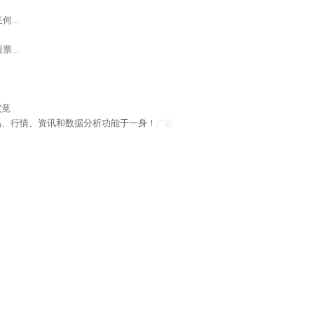
...
...
究竟
易、行情、资讯和数据分析功能于一身！
广告