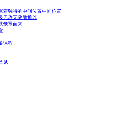
据着独特的中间位置中间位置
级无敌无敌助推器
就笼罩而来
盒
备课程
己见