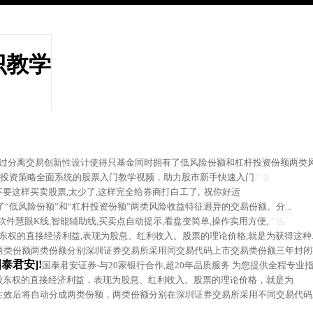
识教学
过分离交易创新性设计使得只基金同时拥有了低风险份额和杠杆投资份额两类风.
投资策略全面系统的股票入门教学视频，助力股市新手快速入门
广告
不要这样买卖股票,太少了,这样完全给券商打白工了, 祝你好运
“低风险份额”和“杠杆投资份额”两类风险收益特征迥异的交易份额。分...
件慧眼K线,智能辅助线,买卖点自动提示,看盘变简单,操作实用方便,
广告
权的直接经济利益,表现为股息、红利收入。股票的理论价格,就是为获得这种..
两类份额两类份额分别深圳证券交易所采用同交易代码上市交易类份额三年封闭
泰君安]!
国泰君安证券-与20家银行合作,超20年品质服务.为您提供全程专业
股东权的直接经济利益，表现为股息、红利收入。股票的理论价格，就是为
生效后将自动分成两类份额，两类份额分别在深圳证券交易所采用不同交易代码