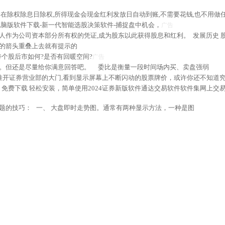
在除权除息日除权,所得现金会现金红利发放日自动到账,不需要花钱,也不用做任何
脑版软件下载-新一代智能选股决策软件-捕捉盘中机会，
广告
作为公司资本部分所有权的凭证,成为股东以此获得股息和红利。 发展历史 股票
标的箭头重叠上去就有提示的
持个股后市如何?是否有回暖空间?
广告
。但还是尽量给你满意回答吧。 委比是衡量一段时间场内买、卖盘强弱
推开证券营业部的大门,看到显示屏幕上不断闪动的股票牌价，或许你还不知道
免费下载 轻松安装，简单使用2024证券新版软件通达交易软件软件集网上交
题的技巧： 一、 大盘即时走势图。通常有两种显示方法，一种是图