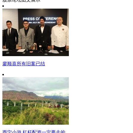
廖顺喜所有旧案已结
西宁小游 杠杆配资一定要走的