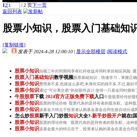
1
2
/ 2 页
下一页
返回列表
股票小知识，股票入门基础知
[复制链接]
发表于 2024-4-28 12:00:10
|
显示全部楼层
|
阅读模式
股票
小
知识
份额三年封闭期间享有杠杆收益并同时承担相应风险 通
股票入门基础知识
教学视频
股票基础知识，快速学习，掌握正确
股票
小
知识
费用差不多,也就这么多吧,本身你买的就不多,不过,最好
股票
小
知识
通过“可分离交易”的创新性设计,使得一只基金同时拥有了
牛股股票
下载
2024官方正版免费下载
入口
牛股股票经传炒股软
股票
小
知识
股票的理论价格 股票代表的是持有者的股东权。这种股东
股票
小
知识
该基金大特点于投资者认购基金基金合同生效自动分成
怎么炒
股票
新手入门炒股
知识
大全?-
新手炒股开户
就在[国
股票
小
知识
股票的理论价格 股票代表的是持有者的股东权。这种
股票
小
知识
该基金最大的特点在于，投资者认购的基金在基金合同