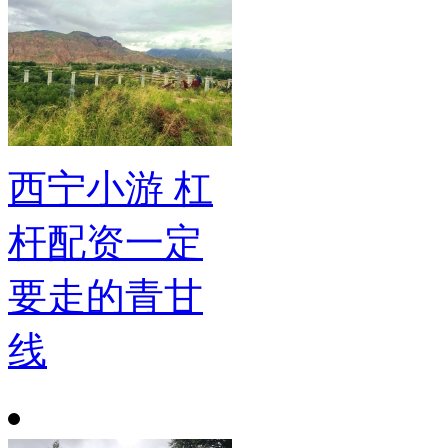
西宁小游 杠
杆配资一定
要走的青甘
线