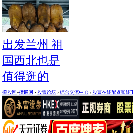
出发兰州 祖
国西北也是
值得逛的
攒股网
»
攒股网
›
股票论坛
›
综合交流中心
›
股票在线配资和线下