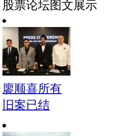
股票论坛图文展示
廖顺喜所有
旧案已结