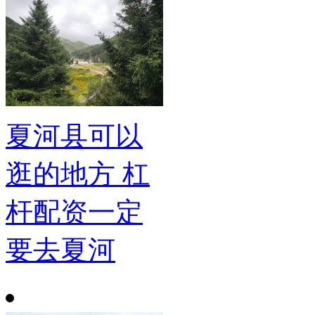
夏河县可以
逛的地方 杠
杆配资一定
要去夏河