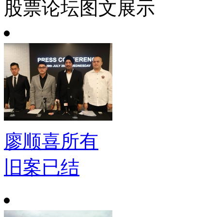
股票论坛图文展示
廖顺喜所有
旧案已结