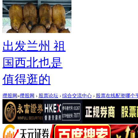
出发兰州 祖
国西北也是
值得逛的
攒股网
»
攒股网
›
股票论坛
›
综合交流中心
›
股票在线配资哪个平台