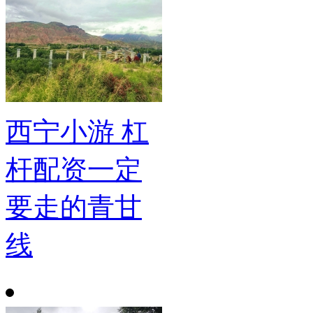
西宁小游 杠
杆配资一定
要走的青甘
线