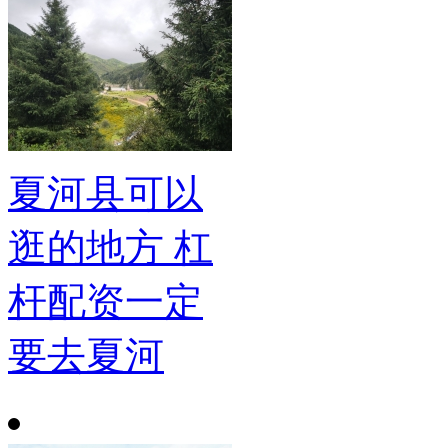
夏河县可以
逛的地方 杠
杆配资一定
要去夏河