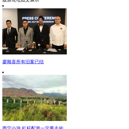
廖顺喜所有旧案已结
西宁小游 杠杆配资一定要走的