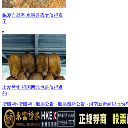
临夏自驾游 水墨丹霞太值得看
了
出发兰州 祖国西北也是值得逛
的
攒股网
»
攒股网
›
股票公告
›
股票最新公告
›
河南新野纺织股份有