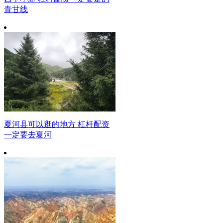
青甘线
夏河县可以逛的地方 杠杆配资
一定要去夏河