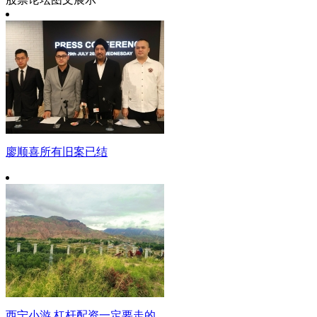
廖顺喜所有旧案已结
西宁小游 杠杆配资一定要走的