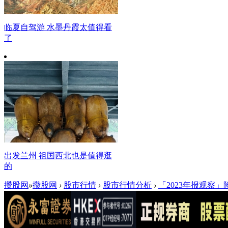
临夏自驾游 水墨丹霞太值得看
了
出发兰州 祖国西北也是值得逛
的
攒股网
»
攒股网
›
股市行情
›
股市行情分析
›
「2023年报观察」