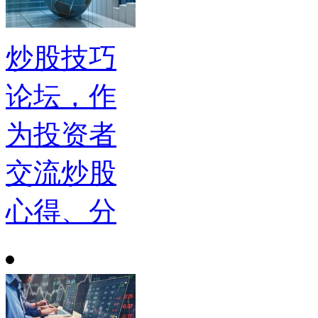
炒股技巧
论坛，作
为投资者
交流炒股
心得、分