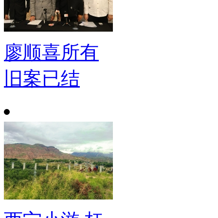
廖顺喜所有
旧案已结