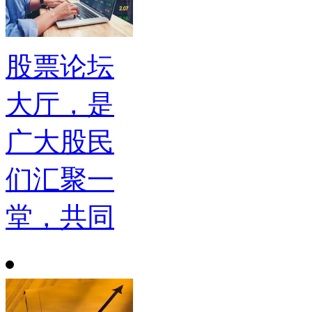
股票论坛
大厅，是
广大股民
们汇聚一
堂，共同