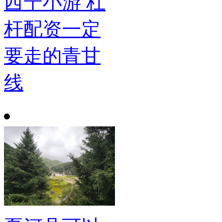
西宁小游 杠
杆配资一定
要走的青甘
线