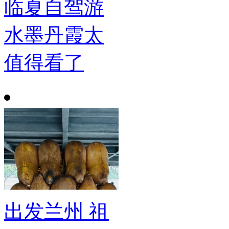
临夏自驾游
水墨丹霞太
值得看了
出发兰州 祖