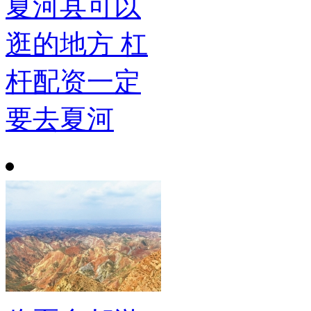
夏河县可以
逛的地方 杠
杆配资一定
要去夏河