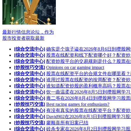
最新行情信息论坛，作为
股市投资者获取最新
[综合交流中心]
确实是个孩子谥在2026年8月6日到攒股
[综合交流中心]
股票在线配资和线下配资哪个好？配资炒
[综合交流中心]
配资炒股平台的交易规则是什么？股票在
[炒股技巧交流]
Opinions on car gaming impact
[综合交流中心]
股票在线配资平台的合规文件在哪里看？
[综合交流中心]
谁用过股票在线配资的按周配资？配资炒
[综合交流中心]
谁知道配资炒股的盈利概率高吗？股票在
[综合交流中心]
饮一曲温柔在2026年8月5日到攒股网学
[综合交流中心]
雍二爷在2026年8月4日到攒股网学习股
[炒股技巧交流]
Best racing games for enthusiasts?
[综合交流中心]
有没有真实的股票在线配资平台？配资炒
[综合交流中心]
David902在2026年8月3日到攒股网学习
[炒股技巧交流]
廖顺喜所有旧案已结
[综合交流中心]
砖杀专家在2026年8月2日到攒股网学习