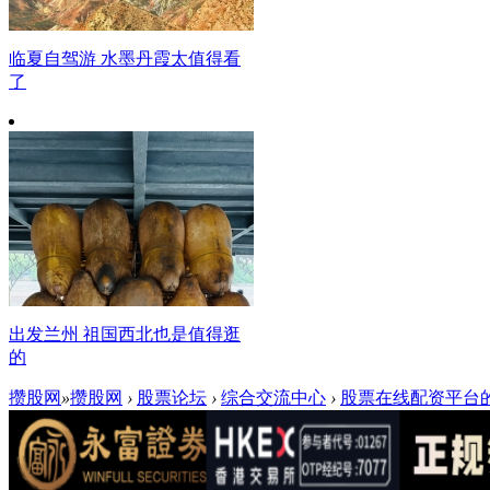
临夏自驾游 水墨丹霞太值得看
了
出发兰州 祖国西北也是值得逛
的
攒股网
»
攒股网
›
股票论坛
›
综合交流中心
›
股票在线配资平台的