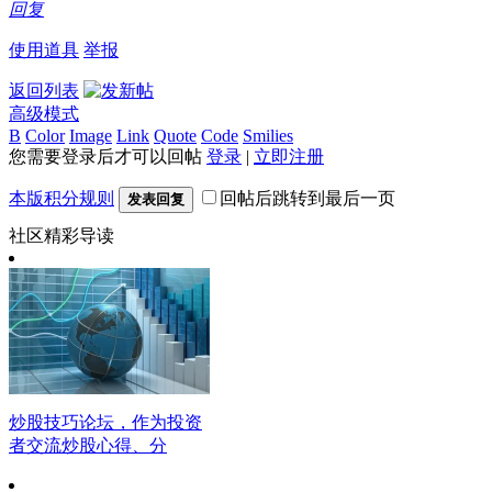
回复
使用道具
举报
返回列表
高级模式
B
Color
Image
Link
Quote
Code
Smilies
您需要登录后才可以回帖
登录
|
立即注册
本版积分规则
回帖后跳转到最后一页
发表回复
社区精彩导读
炒股技巧论坛，作为投资
者交流炒股心得、分