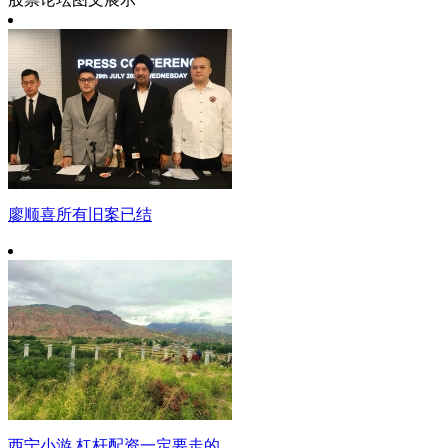
廖顺喜所有旧案已结
西宁小游 杠杆配资一定要走的