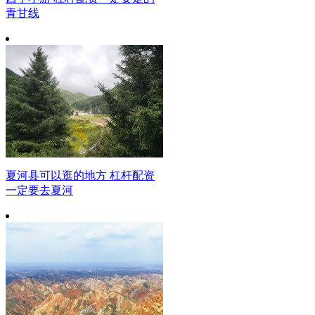
青甘线
夏河县可以逛的地方 杠杆配资
一定要去夏河