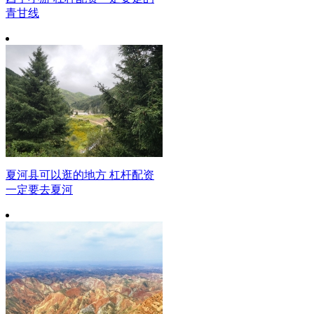
青甘线
夏河县可以逛的地方 杠杆配资
一定要去夏河