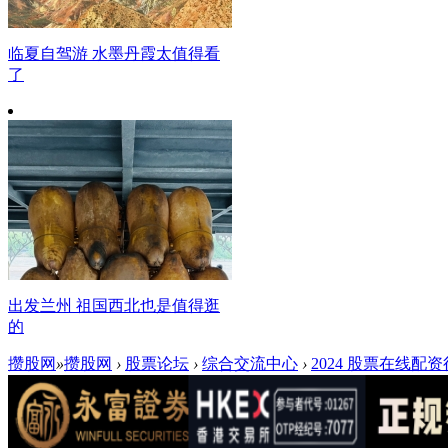
临夏自驾游 水墨丹霞太值得看
了
出发兰州 祖国西北也是值得逛
的
攒股网
»
攒股网
›
股票论坛
›
综合交流中心
›
2024 股票在线配