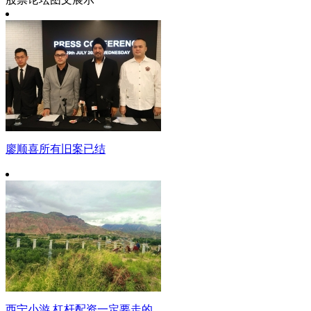
廖顺喜所有旧案已结
西宁小游 杠杆配资一定要走的