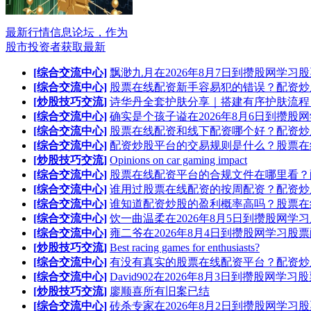
最新行情信息论坛，作为
股市投资者获取最新
[综合交流中心]
飘渺九月在2026年8月7日到攒股网学习
[综合交流中心]
股票在线配资新手容易犯的错误？配资炒
[炒股技巧交流]
诗华丹全套护肤分享｜搭建有序护肤流程
[综合交流中心]
确实是个孩子谥在2026年8月6日到攒股
[综合交流中心]
股票在线配资和线下配资哪个好？配资炒
[综合交流中心]
配资炒股平台的交易规则是什么？股票在
[炒股技巧交流]
Opinions on car gaming impact
[综合交流中心]
股票在线配资平台的合规文件在哪里看？
[综合交流中心]
谁用过股票在线配资的按周配资？配资炒
[综合交流中心]
谁知道配资炒股的盈利概率高吗？股票在
[综合交流中心]
饮一曲温柔在2026年8月5日到攒股网学
[综合交流中心]
雍二爷在2026年8月4日到攒股网学习股
[炒股技巧交流]
Best racing games for enthusiasts?
[综合交流中心]
有没有真实的股票在线配资平台？配资炒
[综合交流中心]
David902在2026年8月3日到攒股网学习
[炒股技巧交流]
廖顺喜所有旧案已结
[综合交流中心]
砖杀专家在2026年8月2日到攒股网学习