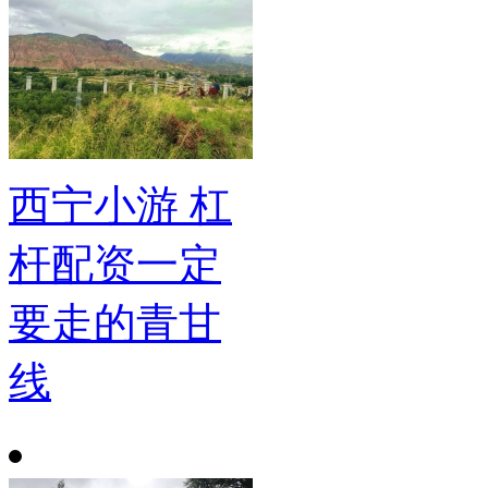
西宁小游 杠
杆配资一定
要走的青甘
线