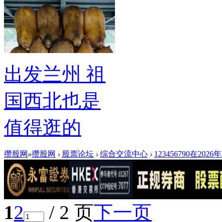
出发兰州 祖
国西北也是
值得逛的
攒股网
»
攒股网
›
股票论坛
›
综合交流中心
›
123456790在20
1
2
/ 2 页
下一页