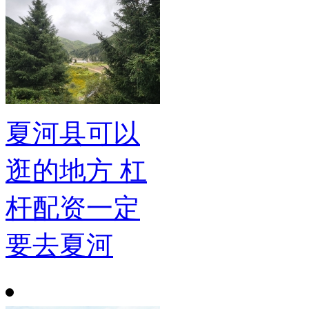
夏河县可以
逛的地方 杠
杆配资一定
要去夏河