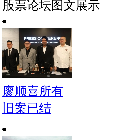
股票论坛图文展示
廖顺喜所有
旧案已结