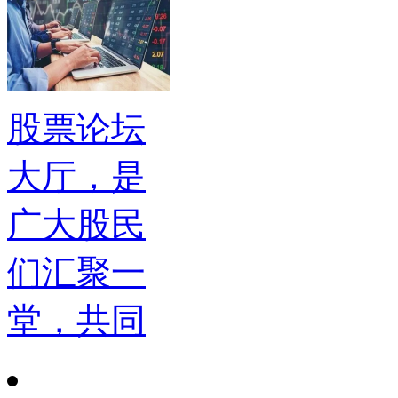
股票论坛
大厅，是
广大股民
们汇聚一
堂，共同