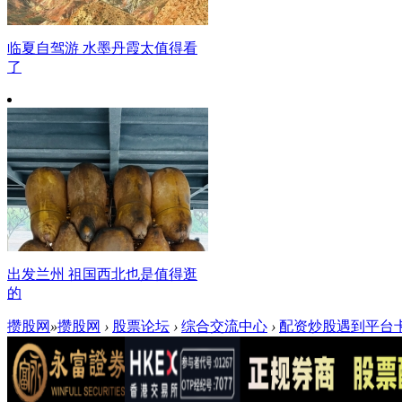
临夏自驾游 水墨丹霞太值得看
了
出发兰州 祖国西北也是值得逛
的
攒股网
»
攒股网
›
股票论坛
›
综合交流中心
›
配资炒股遇到平台卡