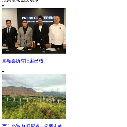
廖顺喜所有旧案已结
西宁小游 杠杆配资一定要走的