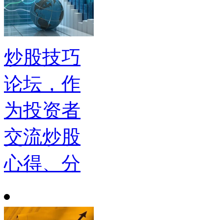
炒股技巧
论坛，作
为投资者
交流炒股
心得、分