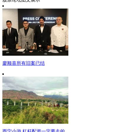
廖顺喜所有旧案已结
西宁小游 杠杆配资一定要走的