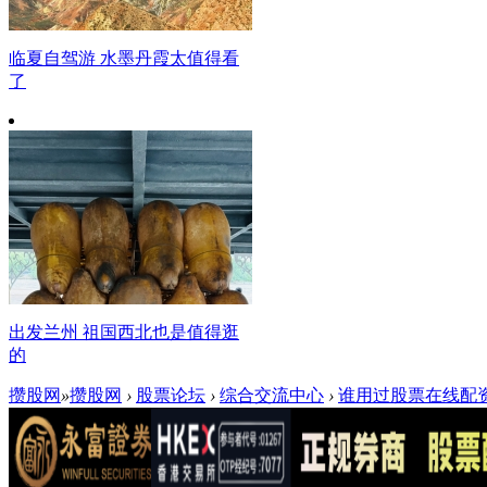
临夏自驾游 水墨丹霞太值得看
了
出发兰州 祖国西北也是值得逛
的
攒股网
»
攒股网
›
股票论坛
›
综合交流中心
›
谁用过股票在线配资