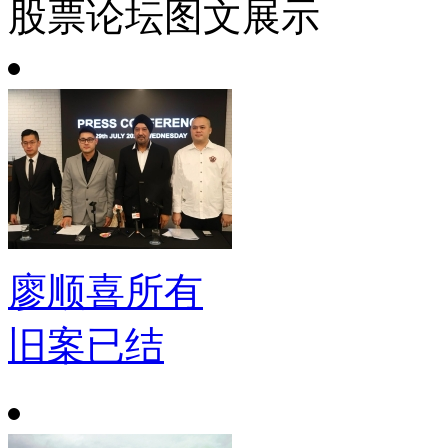
股票论坛图文展示
廖顺喜所有
旧案已结