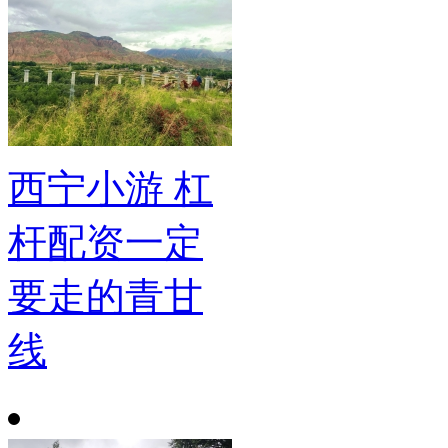
西宁小游 杠
杆配资一定
要走的青甘
线