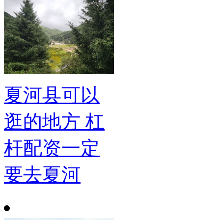
夏河县可以
逛的地方 杠
杆配资一定
要去夏河