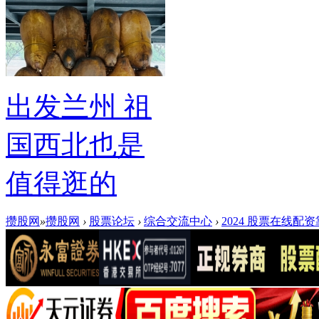
出发兰州 祖
国西北也是
值得逛的
攒股网
»
攒股网
›
股票论坛
›
综合交流中心
›
2024 股票在线配