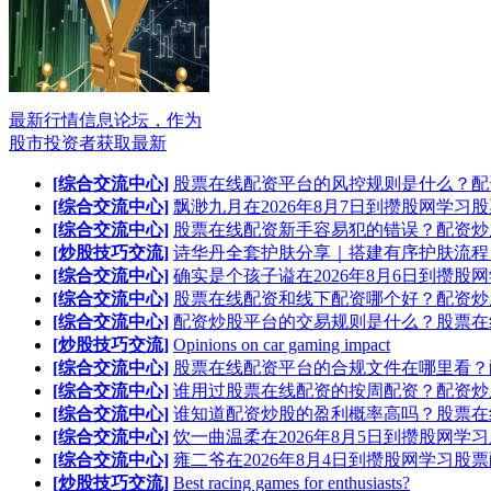
最新行情信息论坛，作为
股市投资者获取最新
[综合交流中心]
股票在线配资平台的风控规则是什么？配
[综合交流中心]
飘渺九月在2026年8月7日到攒股网学习
[综合交流中心]
股票在线配资新手容易犯的错误？配资炒
[炒股技巧交流]
诗华丹全套护肤分享｜搭建有序护肤流程
[综合交流中心]
确实是个孩子谥在2026年8月6日到攒股
[综合交流中心]
股票在线配资和线下配资哪个好？配资炒
[综合交流中心]
配资炒股平台的交易规则是什么？股票在
[炒股技巧交流]
Opinions on car gaming impact
[综合交流中心]
股票在线配资平台的合规文件在哪里看？
[综合交流中心]
谁用过股票在线配资的按周配资？配资炒
[综合交流中心]
谁知道配资炒股的盈利概率高吗？股票在
[综合交流中心]
饮一曲温柔在2026年8月5日到攒股网学
[综合交流中心]
雍二爷在2026年8月4日到攒股网学习股
[炒股技巧交流]
Best racing games for enthusiasts?