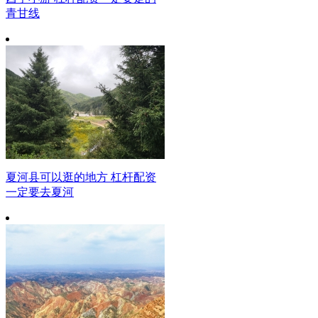
青甘线
夏河县可以逛的地方 杠杆配资
一定要去夏河