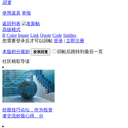
回复
使用道具
举报
返回列表
高级模式
B
Color
Image
Link
Quote
Code
Smilies
您需要登录后才可以回帖
登录
|
立即注册
本版积分规则
回帖后跳转到最后一页
发表回复
社区精彩导读
炒股技巧论坛，作为投资
者交流炒股心得、分