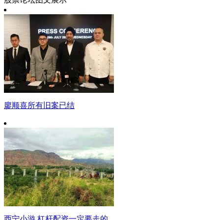
廖顺喜所有旧案已结
西宁小游 杠杆配资一定要走的