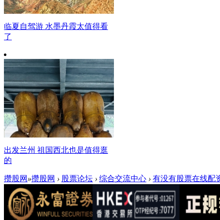
临夏自驾游 水墨丹霞太值得看
了
出发兰州 祖国西北也是值得逛
的
攒股网
»
攒股网
›
股票论坛
›
综合交流中心
›
有没有股票在线配资