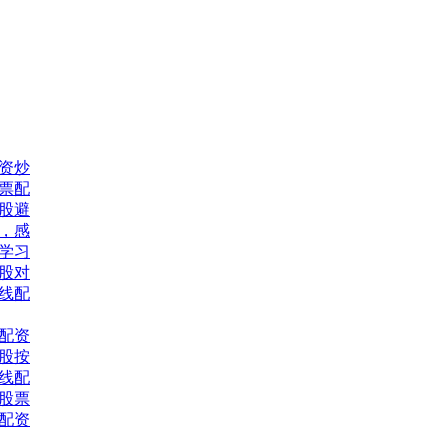
资炒
股票配
股避
，感
网学习
股对
线配
配资
股按
线配
习股票
票配资