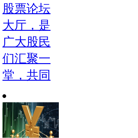
股票论坛
大厅，是
广大股民
们汇聚一
堂，共同