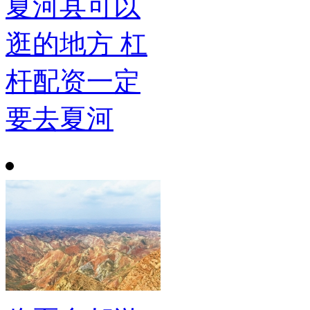
夏河县可以
逛的地方 杠
杆配资一定
要去夏河