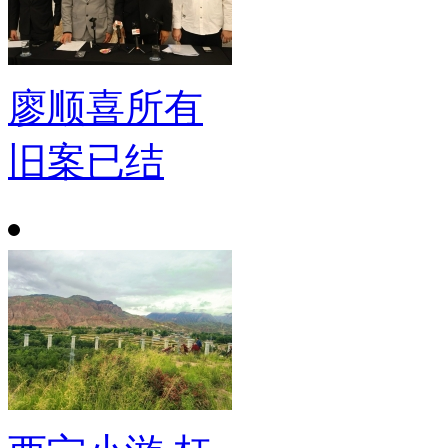
廖顺喜所有
旧案已结