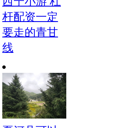
西宁小游 杠
杆配资一定
要走的青甘
线