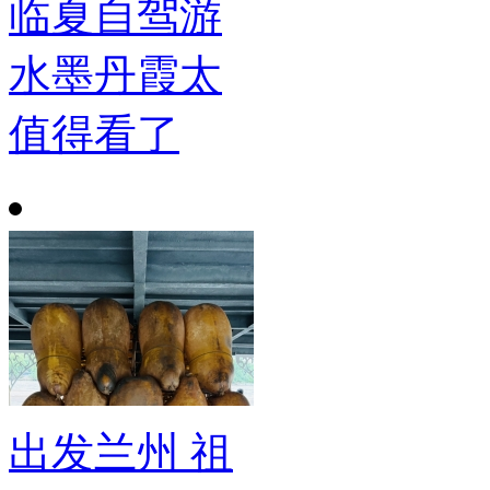
临夏自驾游
水墨丹霞太
值得看了
出发兰州 祖