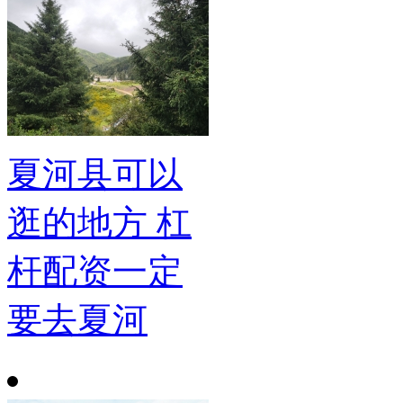
夏河县可以
逛的地方 杠
杆配资一定
要去夏河