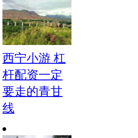
西宁小游 杠
杆配资一定
要走的青甘
线