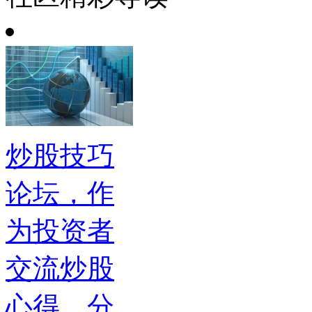
炒股技巧
论坛，作
为投资者
交流炒股
心得、分