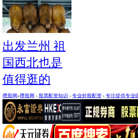
出发兰州 祖
国西北也是
值得逛的
攒股网
»
攒股网
›
股票配资知识
›
专业炒股配资
›
专注提供专业级