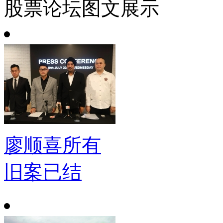
股票论坛图文展示
廖顺喜所有
旧案已结