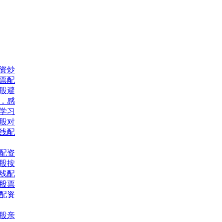
资炒
股票配
股避
，感
网学习
股对
线配
配资
股按
线配
习股票
票配资
股亲