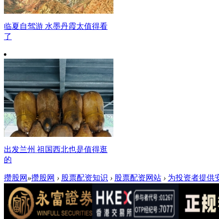
临夏自驾游 水墨丹霞太值得看
了
出发兰州 祖国西北也是值得逛
的
攒股网
»
攒股网
›
股票配资知识
›
股票配资网站
›
为投资者提供安