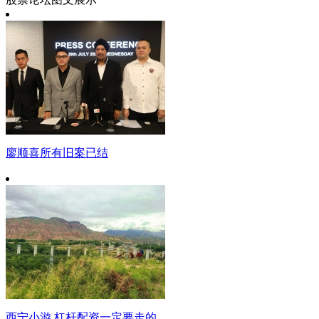
廖顺喜所有旧案已结
西宁小游 杠杆配资一定要走的