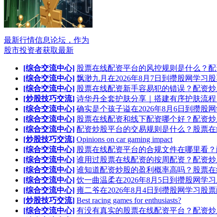
最新行情信息论坛，作为
股市投资者获取最新
[综合交流中心]
股票在线配资平台的风控规则是什么？配
[综合交流中心]
飘渺九月在2026年8月7日到攒股网学习
[综合交流中心]
股票在线配资新手容易犯的错误？配资炒
[炒股技巧交流]
诗华丹全套护肤分享｜搭建有序护肤流程
[综合交流中心]
确实是个孩子谥在2026年8月6日到攒股
[综合交流中心]
股票在线配资和线下配资哪个好？配资炒
[综合交流中心]
配资炒股平台的交易规则是什么？股票在
[炒股技巧交流]
Opinions on car gaming impact
[综合交流中心]
股票在线配资平台的合规文件在哪里看？
[综合交流中心]
谁用过股票在线配资的按周配资？配资炒
[综合交流中心]
谁知道配资炒股的盈利概率高吗？股票在
[综合交流中心]
饮一曲温柔在2026年8月5日到攒股网学
[综合交流中心]
雍二爷在2026年8月4日到攒股网学习股
[炒股技巧交流]
Best racing games for enthusiasts?
[综合交流中心]
有没有真实的股票在线配资平台？配资炒