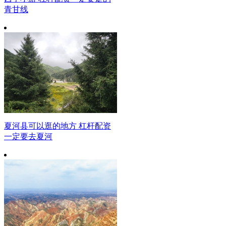
青甘线
夏河县可以逛的地方 杠杆配资
一定要去夏河