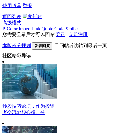
使用道具
举报
返回列表
高级模式
B
Color
Image
Link
Quote
Code
Smilies
您需要登录后才可以回帖
登录
|
立即注册
本版积分规则
回帖后跳转到最后一页
发表回复
社区精彩导读
炒股技巧论坛，作为投资
者交流炒股心得、分