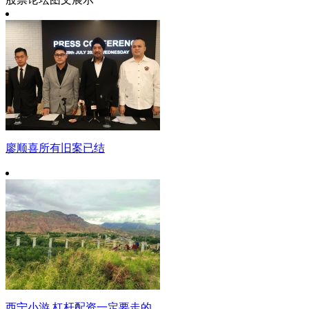
廖顺喜所有旧案已结
西宁小游 杠杆配资一定要走的