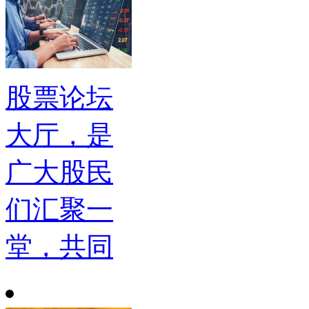
股票论坛
大厅，是
广大股民
们汇聚一
堂，共同