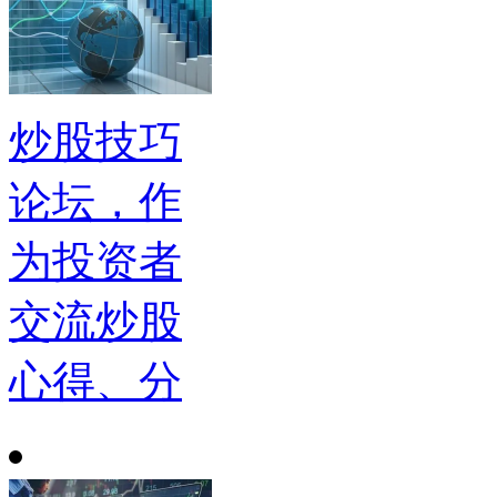
炒股技巧
论坛，作
为投资者
交流炒股
心得、分