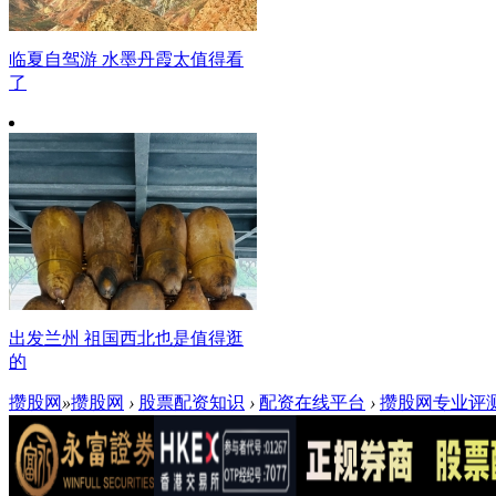
临夏自驾游 水墨丹霞太值得看
了
出发兰州 祖国西北也是值得逛
的
攒股网
»
攒股网
›
股票配资知识
›
配资在线平台
›
攒股网专业评测