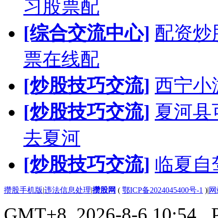
习股票配
[综合交流中心]
配资炒
票在线配
[炒股技巧交流]
西宁小
[炒股技巧交流]
夏河县
去夏河
[炒股技巧交流]
临夏自
攒股手机版
|
违法信息处理
|
攒股网
(
鄂ICP备2024045400号-1
)
|
网
GMT+8, 2026-8-6 10:54
, 