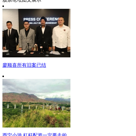
廖顺喜所有旧案已结
西宁小游 杠杆配资一定要走的