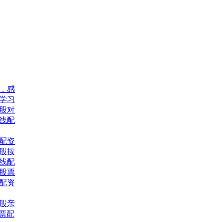
，感
网学习
股对
线配
配资
股按
线配
习股票
票配资
股亲
股票配