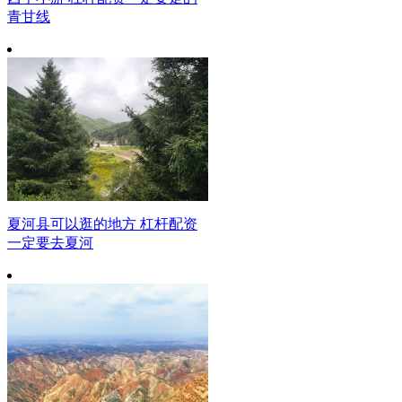
青甘线
夏河县可以逛的地方 杠杆配资
一定要去夏河