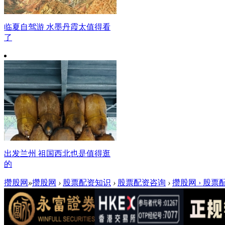
临夏自驾游 水墨丹霞太值得看
了
出发兰州 祖国西北也是值得逛
的
攒股网
»
攒股网
›
股票配资知识
›
股票配资咨询
›
攒股网 › 股票配