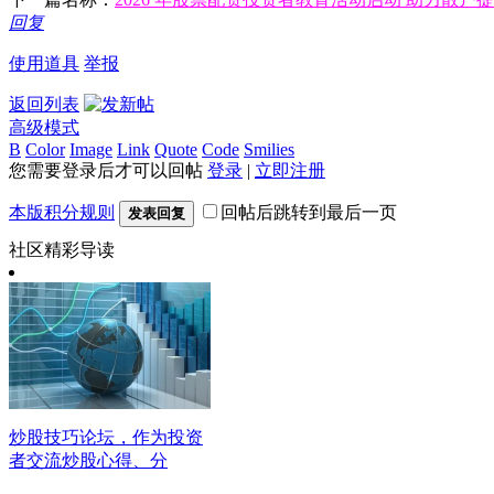
回复
使用道具
举报
返回列表
高级模式
B
Color
Image
Link
Quote
Code
Smilies
您需要登录后才可以回帖
登录
|
立即注册
本版积分规则
回帖后跳转到最后一页
发表回复
社区精彩导读
炒股技巧论坛，作为投资
者交流炒股心得、分