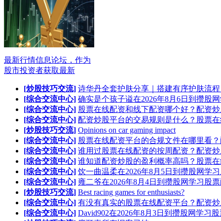
最新行情信息论坛，作为
股市投资者获取最新
[炒股技巧交流]
诗华丹全套护肤分享｜搭建有序护肤流程
[综合交流中心]
确实是个孩子谥在2026年8月6日到攒股
[综合交流中心]
股票在线配资和线下配资哪个好？配资炒
[综合交流中心]
配资炒股平台的交易规则是什么？股票在
[炒股技巧交流]
Opinions on car gaming impact
[综合交流中心]
股票在线配资平台的合规文件在哪里看？
[综合交流中心]
谁用过股票在线配资的按周配资？配资炒
[综合交流中心]
谁知道配资炒股的盈利概率高吗？股票在
[综合交流中心]
饮一曲温柔在2026年8月5日到攒股网学
[综合交流中心]
雍二爷在2026年8月4日到攒股网学习股
[炒股技巧交流]
Best racing games for enthusiasts?
[综合交流中心]
有没有真实的股票在线配资平台？配资炒
[综合交流中心]
David902在2026年8月3日到攒股网学习