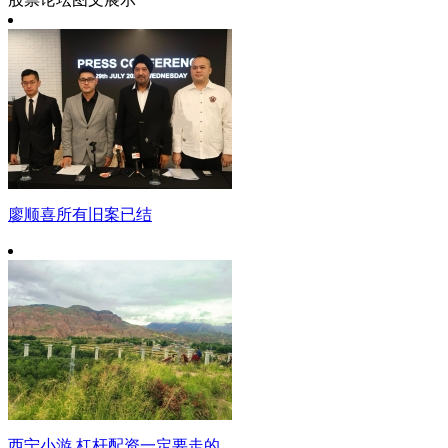
廖顺喜所有旧案已结
西宁小游 杠杆配资一定要走的