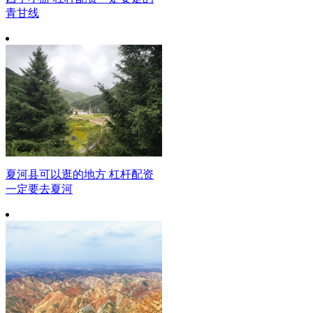
青甘线
夏河县可以逛的地方 杠杆配资
一定要去夏河