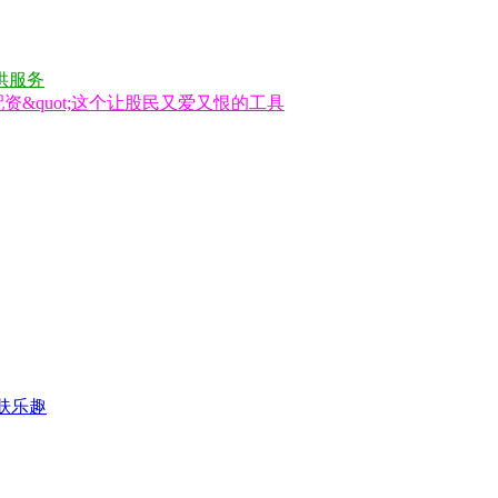
供服务
资&quot;这个让股民又爱又恨的工具
肤乐趣