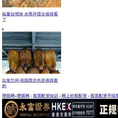
临夏自驾游 水墨丹霞太值得看
了
出发兰州 祖国西北也是值得逛
的
攒股网
»
攒股网
›
股票配资知识
›
网上炒股配资
›
股票配资手续费