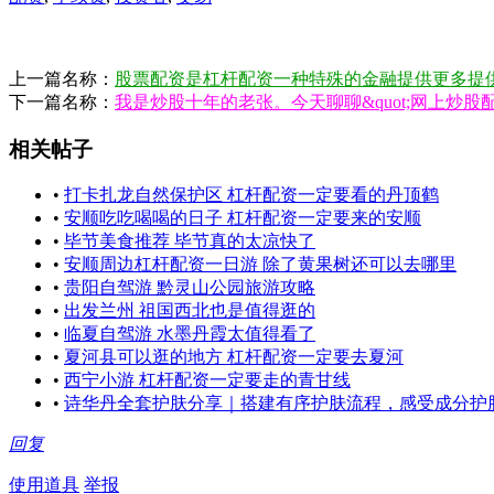
上一篇名称：
股票配资是杠杆配资一种特殊的金融提供更多提
下一篇名称：
我是炒股十年的老张。今天聊聊&quot;网上炒股配
相关帖子
•
打卡扎龙自然保护区 杠杆配资一定要看的丹顶鹤
•
安顺吃吃喝喝的日子 杠杆配资一定要来的安顺
•
毕节美食推荐 毕节真的太凉快了
•
安顺周边杠杆配资一日游 除了黄果树还可以去哪里
•
贵阳自驾游 黔灵山公园旅游攻略
•
出发兰州 祖国西北也是值得逛的
•
临夏自驾游 水墨丹霞太值得看了
•
夏河县可以逛的地方 杠杆配资一定要去夏河
•
西宁小游 杠杆配资一定要走的青甘线
•
诗华丹全套护肤分享｜搭建有序护肤流程，感受成分护
回复
使用道具
举报