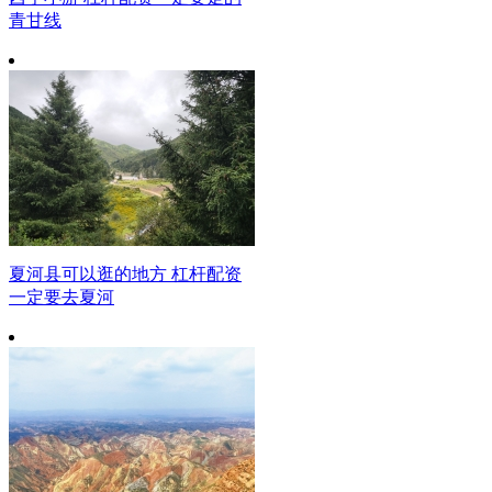
青甘线
夏河县可以逛的地方 杠杆配资
一定要去夏河