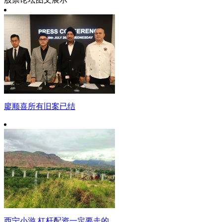
廖顺喜所有旧案已结
西宁小游 杠杆配资一定要走的