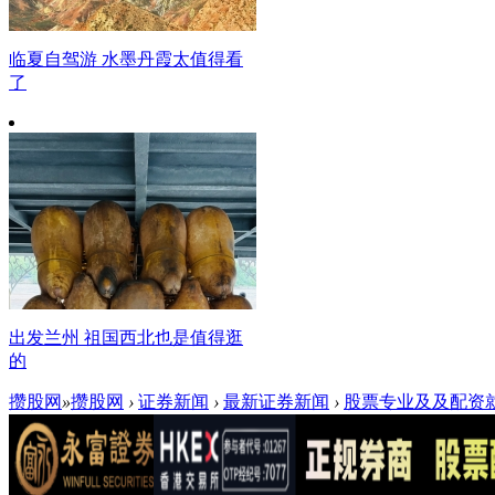
临夏自驾游 水墨丹霞太值得看
了
出发兰州 祖国西北也是值得逛
的
攒股网
»
攒股网
›
证券新闻
›
最新证券新闻
›
股票专业及及配资就