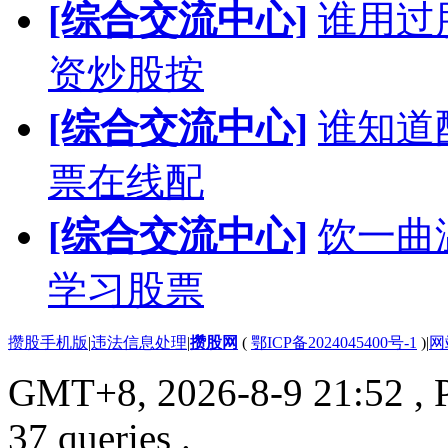
[综合交流中心]
谁用过
资炒股按
[综合交流中心]
谁知道
票在线配
[综合交流中心]
饮一曲
学习股票
攒股手机版
|
违法信息处理
|
攒股网
(
鄂ICP备2024045400号-1
)
|
网
GMT+8, 2026-8-9 21:52
, 
37 queries .