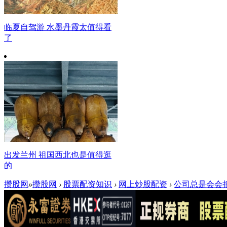
临夏自驾游 水墨丹霞太值得看
了
出发兰州 祖国西北也是值得逛
的
攒股网
»
攒股网
›
股票配资知识
›
网上炒股配资
›
公司总是会会把