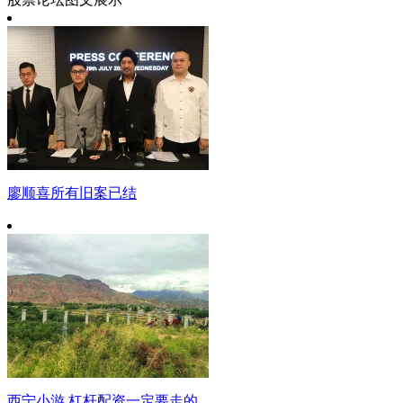
廖顺喜所有旧案已结
西宁小游 杠杆配资一定要走的