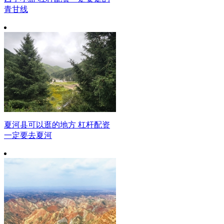
青甘线
夏河县可以逛的地方 杠杆配资
一定要去夏河