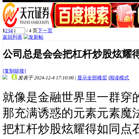
1
2
3
4
/ 4 页
下一页
返回列表
公司总是会会把杠杆炒股炫耀
[复制链接]
发表于 2024-12-4 17:10:06
|
显示全部楼层
|
阅读模式
就像是金融世界里一群穿
那充满诱惑的元素元素魔
把杠杆炒股炫耀得如同点