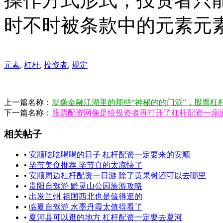
时不时被条款中的元素元
元素
,
杠杆
,
投资者
,
规定
上一篇名称：
就像金融江湖里的那些“神秘的的门派”，股票杠
下一篇名称：
股票配资网像是给投资者再打开了杠杆配资一扇
相关帖子
•
安顺吃吃喝喝的日子 杠杆配资一定要来的安顺
•
毕节美食推荐 毕节真的太凉快了
•
安顺周边杠杆配资一日游 除了黄果树还可以去哪里
•
贵阳自驾游 黔灵山公园旅游攻略
•
出发兰州 祖国西北也是值得逛的
•
临夏自驾游 水墨丹霞太值得看了
•
夏河县可以逛的地方 杠杆配资一定要去夏河