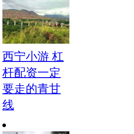
西宁小游 杠
杆配资一定
要走的青甘
线