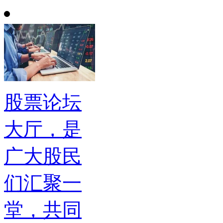
股票论坛
大厅，是
广大股民
们汇聚一
堂，共同