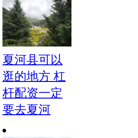
夏河县可以
逛的地方 杠
杆配资一定
要去夏河