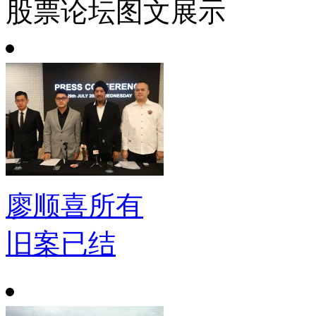
股票论坛图文展示
廖顺喜所有
旧案已结