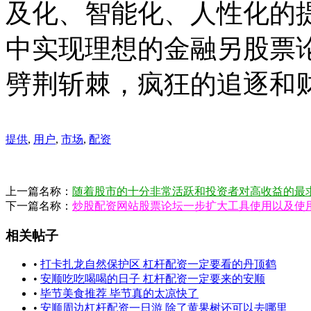
及化、智能化、人性化的
中实现理想的金融另股票
劈荆斩棘，疯狂的追逐和
提供
,
用户
,
市场
,
配资
上一篇名称：
随着股市的十分非常活跃和投资者对高收益的最
下一篇名称：
炒股配资网站股票论坛一步扩大工具使用以及使
相关帖子
•
打卡扎龙自然保护区 杠杆配资一定要看的丹顶鹤
•
安顺吃吃喝喝的日子 杠杆配资一定要来的安顺
•
毕节美食推荐 毕节真的太凉快了
•
安顺周边杠杆配资一日游 除了黄果树还可以去哪里