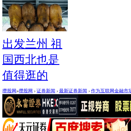
出发兰州 祖
国西北也是
值得逛的
攒股网
»
攒股网
›
证券新闻
›
最新证券新闻
›
作为互联网金融市场