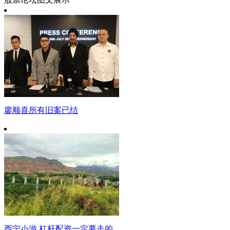
廖顺喜所有旧案已结
西宁小游 杠杆配资一定要走的