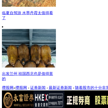
临夏自驾游 水墨丹霞太值得看
了
出发兰州 祖国西北也是值得逛
的
攒股网
»
攒股网
›
证券新闻
›
最新证券新闻
›
随着股市的十分非常