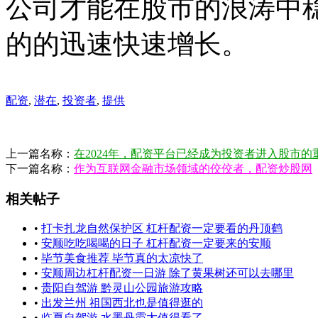
公司才能在股市的浪涛中
的的迅速快速增长。
配资
,
潜在
,
投资者
,
提供
上一篇名称：
在2024年，配资平台已经成为投资者进入股市的
下一篇名称：
作为互联网金融市场领域的佼佼者，配资炒股网
相关帖子
•
打卡扎龙自然保护区 杠杆配资一定要看的丹顶鹤
•
安顺吃吃喝喝的日子 杠杆配资一定要来的安顺
•
毕节美食推荐 毕节真的太凉快了
•
安顺周边杠杆配资一日游 除了黄果树还可以去哪里
•
贵阳自驾游 黔灵山公园旅游攻略
•
出发兰州 祖国西北也是值得逛的
•
临夏自驾游 水墨丹霞太值得看了