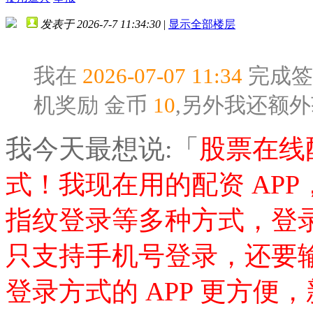
发表于 2026-7-7 11:34:30
|
显示全部楼层
我在
2026-07-07 11:34
完成签
机奖励
金币
10
,另外我还额
我今天最想说:「
股票在线
式！我现在用的配资 AP
指纹登录等多种方式，登
只支持手机号登录，还要
登录方式的 APP 更方