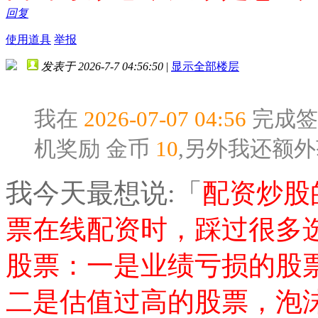
回复
使用道具
举报
发表于 2026-7-7 04:56:50
|
显示全部楼层
我在
2026-07-07 04:56
完成签
机奖励
金币
10
,另外我还额
我今天最想说:「
配资炒股
票在线配资时，踩过很多
股票：一是业绩亏损的股票
二是估值过高的股票，泡