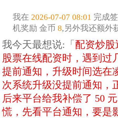
我在
2026-07-07 08:01
完成签
机奖励
金币
8
,另外我还额外
我今天最想说:「
配资炒股
股票在线配资时，遇到过
提前通知，升级时间选在
次系统升级没提前通知，
后来平台给我补偿了 50
慌，先看平台通知，要是