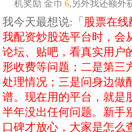
机奖励
金币
6
,另外我还额外
我今天最想说:「
股票在线
我配资炒股选平台时，会
论坛、贴吧，看真实用户
形收费等问题；二是第三
处理情况；三是问身边做
谱。现在用的平台，就是
半年没出任何问题。新手
口碑才放心，大家是怎么