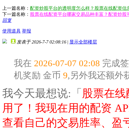
上一篇名称：
配资炒股平台的透明度怎么样？股票在线配资信
下一篇名称：
股票在线配资平台哪家交易品种丰富？配资炒股
回复
使用道具
举报
发表于 2026-7-7 02:08:16
|
显示全部楼层
我在
2026-07-07 02:08
完成签
机奖励
金币
9
,另外我还额外
我今天最想说:「
股票在线
用了！我现在用的配资 A
查看自己的交易胜率、盈