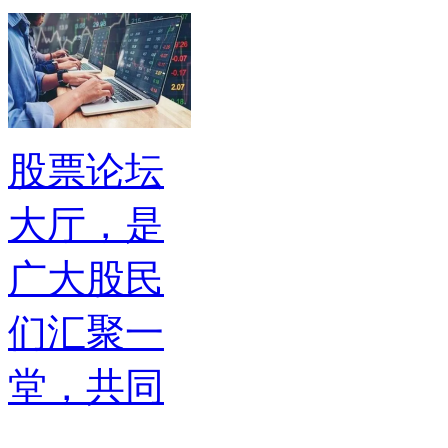
股票论坛
大厅，是
广大股民
们汇聚一
堂，共同