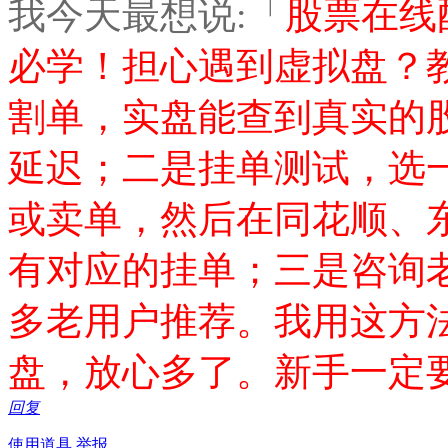
我今天最想说:「
股票在线
必学！担心遇到虚拟盘？教
割单，实盘能查到真实的
延迟；二是挂单测试，选
或卖单，然后在同花顺、
有对应的挂单；三是咨询
多老用户推荐。我用这方
盘，放心多了。新手一定
回复
使用道具
举报