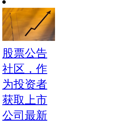
股票公告
社区，作
为投资者
获取上市
公司最新