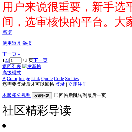
用户来说很重要，新手选
间，选审核快的平台。大
回复
使用道具
举报
下一页 »
1
2
3
/ 3 页
下一页
返回列表
高级模式
B
Color
Image
Link
Quote
Code
Smilies
您需要登录后才可以回帖
登录
|
立即注册
本版积分规则
回帖后跳转到最后一页
发表回复
社区精彩导读