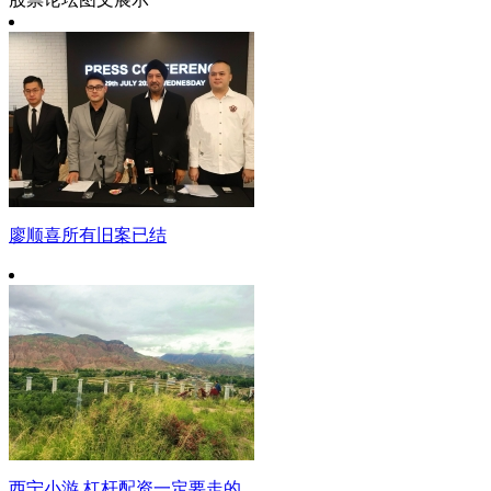
廖顺喜所有旧案已结
西宁小游 杠杆配资一定要走的