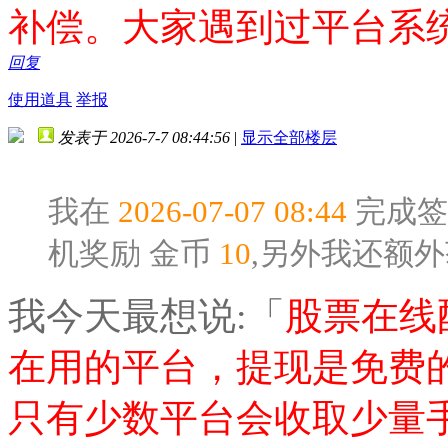
补偿。大家遇到过平台系
回复
使用道具
举报
发表于 2026-7-7 08:44:56
|
显示全部楼层
我在
2026-07-07 08:44
完成签
机奖励
金币
10
,另外我还额
我今天最想说:「
股票在线
在用的平台，提现是免费
只有少数平台会收取少量