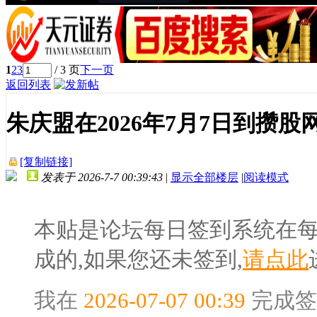
1
2
3
/ 3 页
下一页
返回列表
朱庆盟在2026年7月7日到攒
[复制链接]
发表于 2026-7-7 00:39:43
|
显示全部楼层
|
阅读模式
本贴是论坛每日签到系统在
成的,如果您还未签到,
请点此
我在
2026-07-07 00:39
完成签