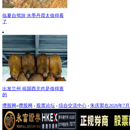
临夏自驾游 水墨丹霞太值得看
了
出发兰州 祖国西北也是值得逛
的
攒股网
»
攒股网
›
股票论坛
›
综合交流中心
›
朱庆盟在2026年7