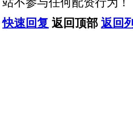
站不参与任何配资行为！
快速回复
返回顶部
返回