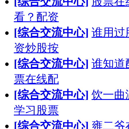
[综合交流中心]
股票在
看？配资
[综合交流中心]
谁用过
资炒股按
[综合交流中心]
谁知道
票在线配
[综合交流中心]
饮一曲
学习股票
[综合交流中心]
雍二爷