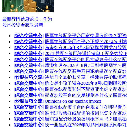
最新行情信息论坛，作为
股市投资者获取最新
[综合交流中心]
股票在线配资平台哪家交易速度快？配资
[综合交流中心]
股票在线配资哪个平台正规？2024 实测
[综合交流中心]
东未红在2026年8月8日到攒股网学习股
[综合交流中心]
2024 股票在线配资避坑清单！配资炒股 1
[综合交流中心]
股票在线配资平台的风控规则是什么？配
[综合交流中心]
飘渺九月在2026年8月7日到攒股网学习
[综合交流中心]
股票在线配资新手容易犯的错误？配资炒
[炒股技巧交流]
诗华丹全套护肤分享｜搭建有序护肤流程
[综合交流中心]
确实是个孩子谥在2026年8月6日到攒股
[综合交流中心]
股票在线配资和线下配资哪个好？配资炒
[综合交流中心]
配资炒股平台的交易规则是什么？股票在
[炒股技巧交流]
Opinions on car gaming impact
[综合交流中心]
股票在线配资平台的合规文件在哪里看？
[综合交流中心]
谁用过股票在线配资的按周配资？配资炒
[综合交流中心]
谁知道配资炒股的盈利概率高吗？股票在
[综合交流中心]
饮一曲温柔在2026年8月5日到攒股网学