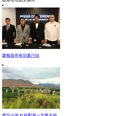
廖顺喜所有旧案已结
西宁小游 杠杆配资一定要走的