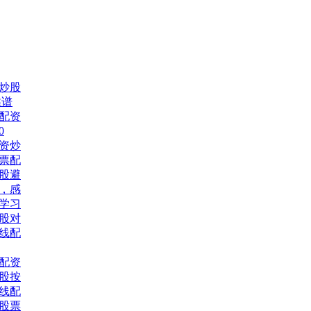
炒股
靠谱
票配资
0
资炒
股票配
股避
，感
网学习
股对
线配
配资
股按
线配
习股票