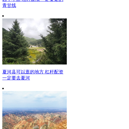
青甘线
夏河县可以逛的地方 杠杆配资
一定要去夏河