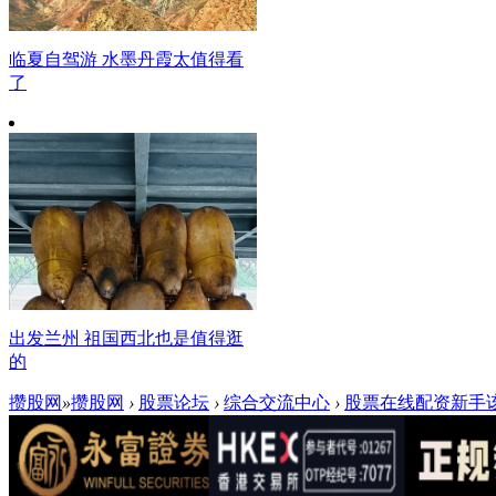
临夏自驾游 水墨丹霞太值得看
了
出发兰州 祖国西北也是值得逛
的
攒股网
»
攒股网
›
股票论坛
›
综合交流中心
›
股票在线配资新手该