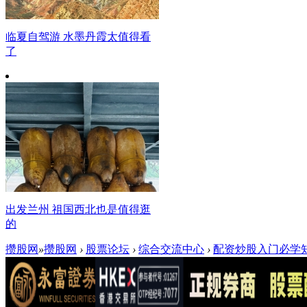
临夏自驾游 水墨丹霞太值得看
了
出发兰州 祖国西北也是值得逛
的
攒股网
»
攒股网
›
股票论坛
›
综合交流中心
›
配资炒股入门必学知