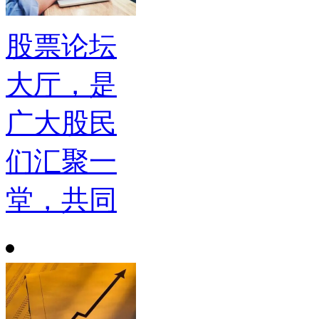
股票论坛
大厅，是
广大股民
们汇聚一
堂，共同