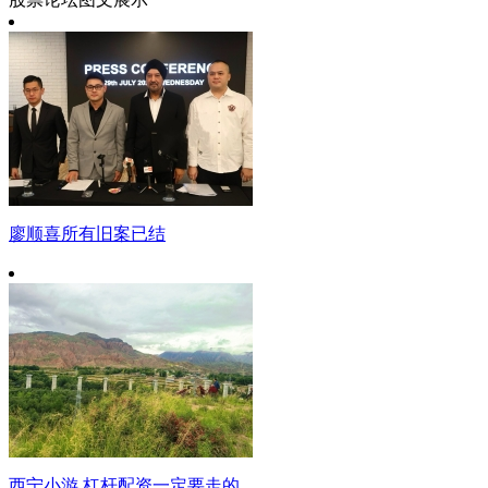
廖顺喜所有旧案已结
西宁小游 杠杆配资一定要走的