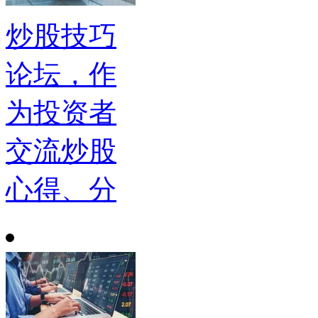
炒股技巧
论坛，作
为投资者
交流炒股
心得、分