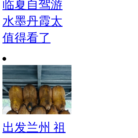
临夏自驾游
水墨丹霞太
值得看了
出发兰州 祖