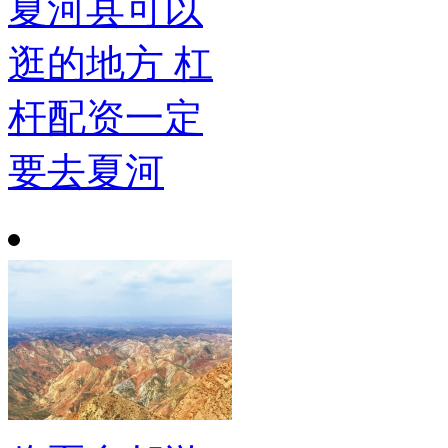
夏河县可以
逛的地方 杠
杆配资一定
要去夏河