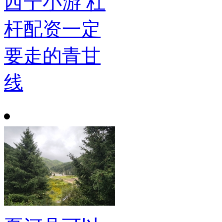
西宁小游 杠
杆配资一定
要走的青甘
线