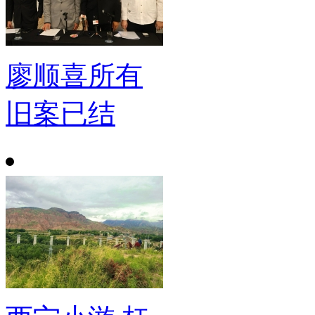
廖顺喜所有
旧案已结