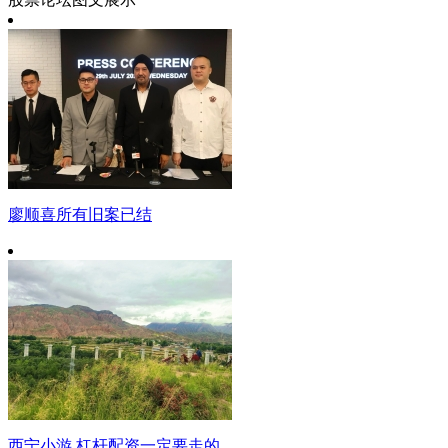
廖顺喜所有旧案已结
西宁小游 杠杆配资一定要走的