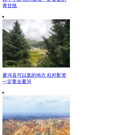
青甘线
夏河县可以逛的地方 杠杆配资
一定要去夏河