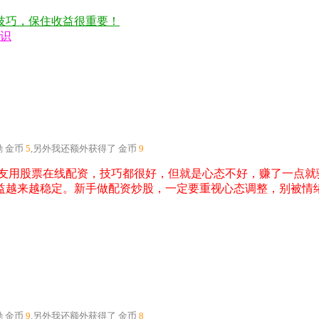
技巧，保住收益很重要！
知识
励
金币
5
,另外我还额外获得了
金币
9
友用股票在线配资，技巧都很好，但就是心态不好，赚了一点就
益越来越稳定。新手做配资炒股，一定要重视心态调整，别被情
励
金币
9
,另外我还额外获得了
金币
8