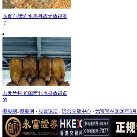
临夏自驾游 水墨丹霞太值得看
了
出发兰州 祖国西北也是值得逛
的
攒股网
»
攒股网
›
股票论坛
›
综合交流中心
›
元宝宝在2026年6