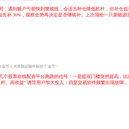
时，遇到账户亏损快到警戒线，会适当补仓降低杠杆，但补仓也
先补 30%，观察走势再决定是否继续补。上次我给一只新能源
励
金币
8
,另外我还额外获得了
金币
7
个股票在线配资平台跑路的信号：一是提现门槛突然提高，比如之前
杠杆、高收益” 诱导用户加大投入；四是交易软件频繁出现故障