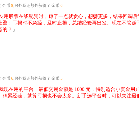
励
金币
8
,另外我还额外获得了
金币
6
友用股票在线配资时，赚了一点就贪心，想赚更多，结果回调后
止盈；亏损时不急躁，及时止损，总结经验再出发。现在不管赚
态的？
」.
励
金币
6
,另外我还额外获得了
金币
5
在用的平台，最低交易金额是 1000 元，特别适合小资金用户
，积累经验，就算亏损也不会太多。新手选平台时，可以关注最