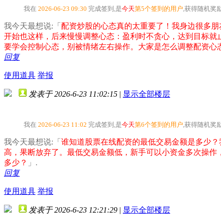
我在
2026-06-23 09:30
完成签到,是
今天
第5个签到的用户
,获得随机奖
我今天最想说:「
配资炒股的心态真的太重要了！我身边很多朋
开始也这样，后来慢慢调整心态：盈利时不贪心，达到目标就
要学会控制心态，别被情绪左右操作。大家是怎么调整配资心
回复
使用道具
举报
发表于 2026-6-23 11:02:15
|
显示全部楼层
我在
2026-06-23 11:02
完成签到,是
今天
第6个签到的用户
,获得随机奖
我今天最想说:「
谁知道股票在线配资的最低交易金额是多少？我现
高，果断放弃了。最低交易金额低，新手可以小资金多次操作
多少？
」.
回复
使用道具
举报
发表于 2026-6-23 12:21:29
|
显示全部楼层