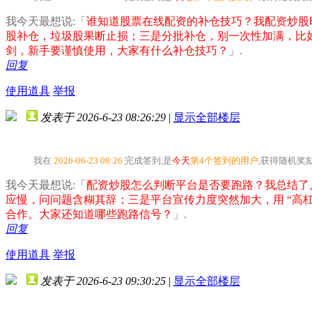
我今天最想说:「
谁知道股票在线配资的补仓技巧？我配资炒股
股补仓，垃圾股果断止损；三是分批补仓，别一次性加满，比如
剑，新手要谨慎使用，大家有什么补仓技巧？
」.
回复
使用道具
举报
发表于 2026-6-23 08:26:29
|
显示全部楼层
我在
2026-06-23 08:26
完成签到,是
今天
第4个签到的用户
,获得随机奖
我今天最想说:「
配资炒股怎么判断平台是否要跑路？我总结了几
应慢，问问题含糊其辞；三是平台宣传力度突然加大，用 “高
合作。大家还知道哪些跑路信号？
」.
回复
使用道具
举报
发表于 2026-6-23 09:30:25
|
显示全部楼层