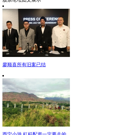
廖顺喜所有旧案已结
西宁小游 杠杆配资一定要走的