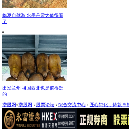
临夏自驾游 水墨丹霞太值得看
了
出发兰州 祖国西北也是值得逛
的
攒股网
»
攒股网
›
股票论坛
›
综合交流中心
›
匠心钝化，铸就卓越：