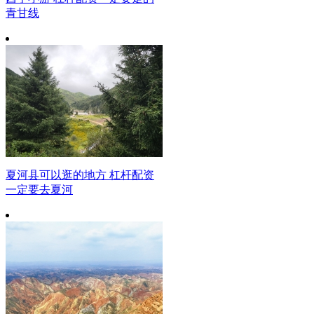
青甘线
夏河县可以逛的地方 杠杆配资
一定要去夏河