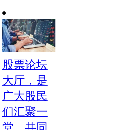
股票论坛
大厅，是
广大股民
们汇聚一
堂，共同