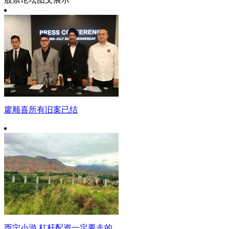
廖顺喜所有旧案已结
西宁小游 杠杆配资一定要走的