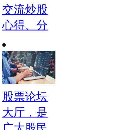
交流炒股
心得、分
股票论坛
大厅，是
广大股民