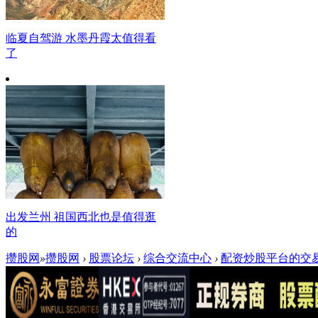
临夏自驾游 水墨丹霞太值得看
了
出发兰州 祖国西北也是值得逛
的
攒股网
»
攒股网
›
股票论坛
›
综合交流中心
›
配资炒股平台的交易