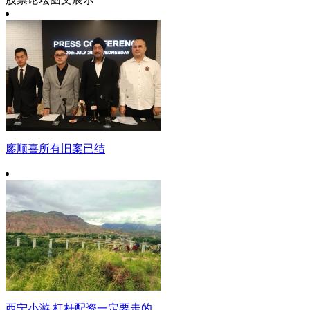
廖顺喜所有旧案已结
西宁小游 杠杆配资一定要走的