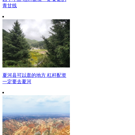
青甘线
夏河县可以逛的地方 杠杆配资
一定要去夏河