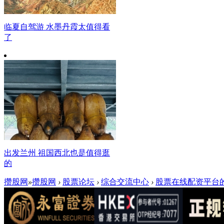
临夏自驾游 水墨丹霞太值得看
了
出发兰州 祖国西北也是值得逛
的
攒股网
»
攒股网
›
股票论坛
›
综合交流中心
›
股票在线配资平台的