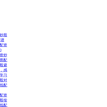
炒股
靠谱
票配资
0
资炒
股票配
股避
，感
网学习
股对
线配
配资
股按
线配