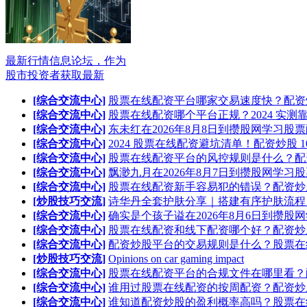
最新行情信息论坛，作为
股市投资者获取最新
[综合交流中心]
股票在线配资平台哪家交易速度快？配资
[综合交流中心]
股票在线配资哪个平台正规？2024 实测
[综合交流中心]
东未红在2026年8月8日到攒股网学习股
[综合交流中心]
2024 股票在线配资避坑清单！配资炒股 1
[综合交流中心]
股票在线配资平台的风控规则是什么？配
[综合交流中心]
飘渺九月在2026年8月7日到攒股网学习
[综合交流中心]
股票在线配资新手容易犯的错误？配资炒
[炒股技巧交流]
诗华丹全套护肤分享｜搭建有序护肤流程
[综合交流中心]
确实是个孩子谥在2026年8月6日到攒股
[综合交流中心]
股票在线配资和线下配资哪个好？配资炒
[综合交流中心]
配资炒股平台的交易规则是什么？股票在
[炒股技巧交流]
Opinions on car gaming impact
[综合交流中心]
股票在线配资平台的合规文件在哪里看？
[综合交流中心]
谁用过股票在线配资的按周配资？配资炒
[综合交流中心]
谁知道配资炒股的盈利概率高吗？股票在