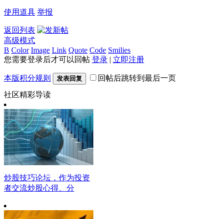
使用道具
举报
返回列表
高级模式
B
Color
Image
Link
Quote
Code
Smilies
您需要登录后才可以回帖
登录
|
立即注册
本版积分规则
回帖后跳转到最后一页
发表回复
社区精彩导读
炒股技巧论坛，作为投资
者交流炒股心得、分