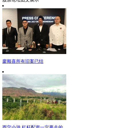
廖顺喜所有旧案已结
西宁小游 杠杆配资一定要走的