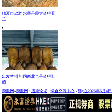
临夏自驾游 水墨丹霞太值得看
了
出发兰州 祖国西北也是值得逛
的
攒股网
»
攒股网
›
股票论坛
›
综合交流中心
›
纆g在2026年6月4