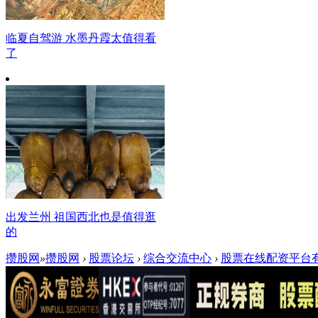
临夏自驾游 水墨丹霞太值得看
了
出发兰州 祖国西北也是值得逛
的
攒股网
»
攒股网
›
股票论坛
›
综合交流中心
›
股票在线配资平台有