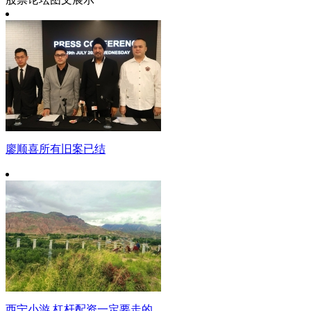
廖顺喜所有旧案已结
西宁小游 杠杆配资一定要走的