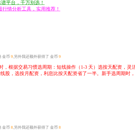
不靠谱平台，千万别选！
股行情分析工具，实用推荐！
励
金币
9
,另外我还额外获得了
金币
9
，根据交易习惯选周期：短线操作（1-3 天）选按天配资，灵活
只中线股，选按月配资，利息比按天配资省了一半。新手选周期时
励
金币
8
,另外我还额外获得了
金币
8