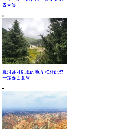
青甘线
夏河县可以逛的地方 杠杆配资
一定要去夏河