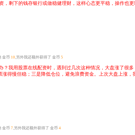
做配资，剩下的钱存银行或做稳健理财，这样心态更平稳，操作也
励
金币
10
,另外我还额外获得了
金币
5
办？我用股票在线配资时，遇到过几次这种情况，大盘涨了很多
票涨得慢但稳；三是降低仓位，避免浪费资金。上次大盘上涨，
励
金币
7
,另外我还额外获得了
金币
4