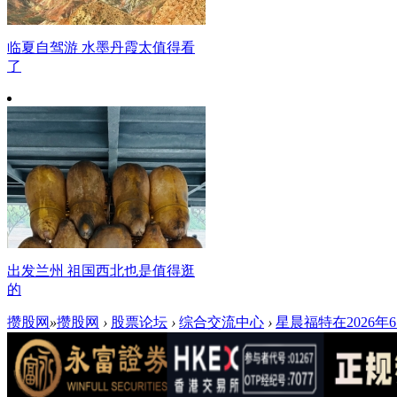
临夏自驾游 水墨丹霞太值得看
了
出发兰州 祖国西北也是值得逛
的
攒股网
»
攒股网
›
股票论坛
›
综合交流中心
›
星晨福特在2026年