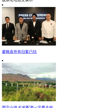
廖顺喜所有旧案已结
西宁小游 杠杆配资一定要走的