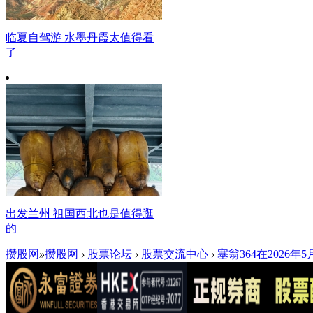
临夏自驾游 水墨丹霞太值得看
了
出发兰州 祖国西北也是值得逛
的
攒股网
»
攒股网
›
股票论坛
›
股票交流中心
›
塞翁364在2026年