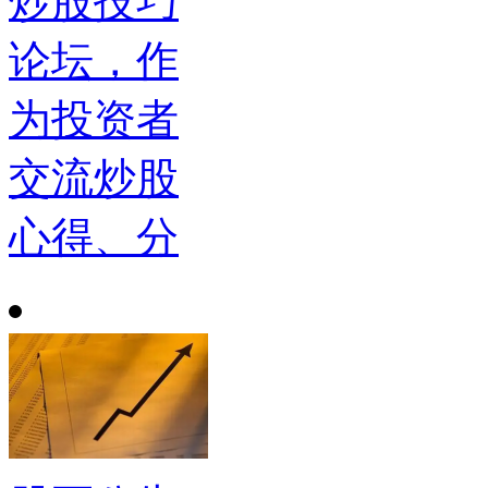
炒股技巧
论坛，作
为投资者
交流炒股
心得、分