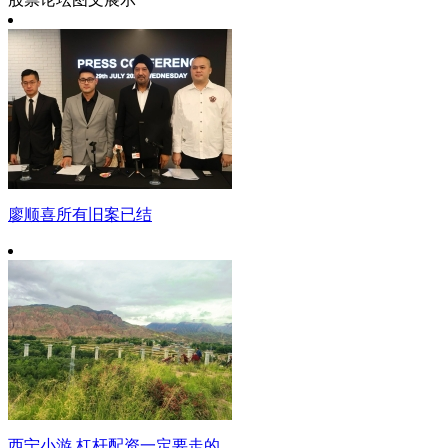
廖顺喜所有旧案已结
西宁小游 杠杆配资一定要走的