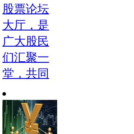
股票论坛
大厅，是
广大股民
们汇聚一
堂，共同